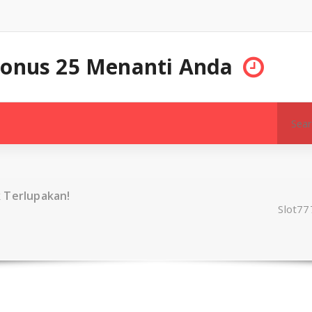
Bonus 25 Menanti Anda
Search
for:
 Terlupakan!
Slot77