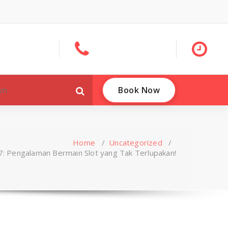
Book Now
Home
/
Uncategorized
/
7: Pengalaman Bermain Slot yang Tak Terlupakan!