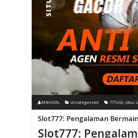
M4inG0ls
Uncategorized
777slot
,
situs 
Slot777: Pengalaman Bermain
Slot777: Pengalam