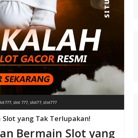
slot777
,
slot 777
,
slot77
,
slot777
 Slot yang Tak Terlupakan!
an Bermain Slot yang