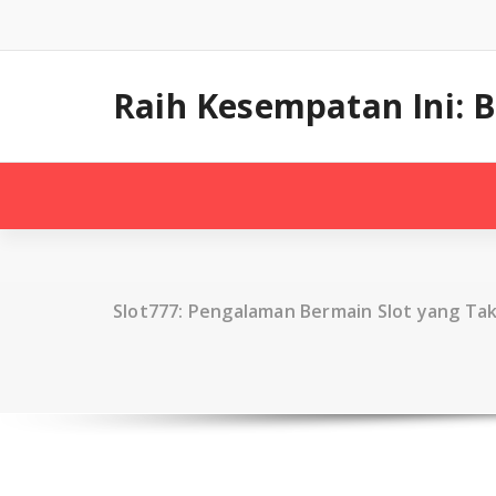
Skip
to
content
Raih Kesempatan Ini: 
Slot777: Pengalaman Bermain Slot yang Tak