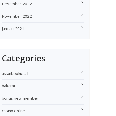
Desember 2022
November 2022
Januari 2021
Categories
asianbookie all
bakarat
bonus new member
casino online