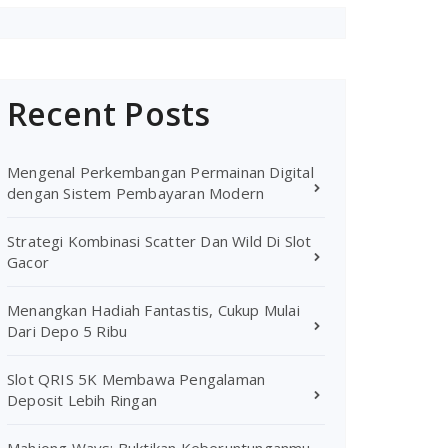
Recent Posts
Mengenal Perkembangan Permainan Digital
dengan Sistem Pembayaran Modern
Strategi Kombinasi Scatter Dan Wild Di Slot
Gacor
Menangkan Hadiah Fantastis, Cukup Mulai
Dari Depo 5 Ribu
Slot QRIS 5K Membawa Pengalaman
Deposit Lebih Ringan