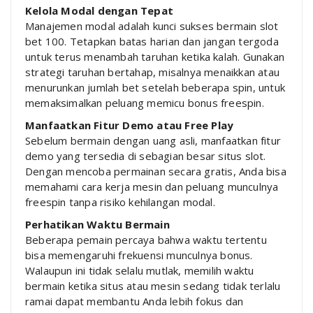
Kelola Modal dengan Tepat
Manajemen modal adalah kunci sukses bermain slot
bet 100. Tetapkan batas harian dan jangan tergoda
untuk terus menambah taruhan ketika kalah. Gunakan
strategi taruhan bertahap, misalnya menaikkan atau
menurunkan jumlah bet setelah beberapa spin, untuk
memaksimalkan peluang memicu bonus freespin.
Manfaatkan Fitur Demo atau Free Play
Sebelum bermain dengan uang asli, manfaatkan fitur
demo yang tersedia di sebagian besar situs slot.
Dengan mencoba permainan secara gratis, Anda bisa
memahami cara kerja mesin dan peluang munculnya
freespin tanpa risiko kehilangan modal.
Perhatikan Waktu Bermain
Beberapa pemain percaya bahwa waktu tertentu
bisa memengaruhi frekuensi munculnya bonus.
Walaupun ini tidak selalu mutlak, memilih waktu
bermain ketika situs atau mesin sedang tidak terlalu
ramai dapat membantu Anda lebih fokus dan