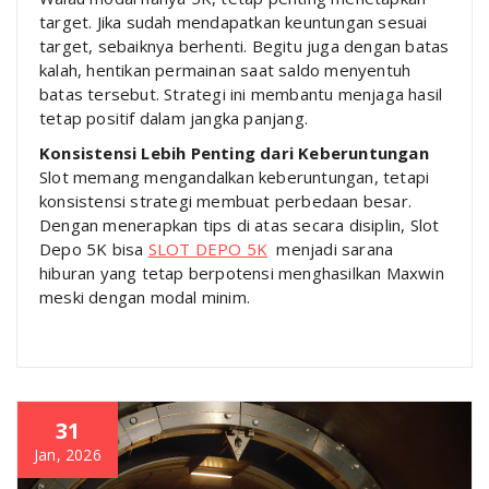
target. Jika sudah mendapatkan keuntungan sesuai
target, sebaiknya berhenti. Begitu juga dengan batas
kalah, hentikan permainan saat saldo menyentuh
batas tersebut. Strategi ini membantu menjaga hasil
tetap positif dalam jangka panjang.
Konsistensi Lebih Penting dari Keberuntungan
Slot memang mengandalkan keberuntungan, tetapi
konsistensi strategi membuat perbedaan besar.
Dengan menerapkan tips di atas secara disiplin, Slot
Depo 5K bisa
SLOT DEPO 5K
menjadi sarana
hiburan yang tetap berpotensi menghasilkan Maxwin
meski dengan modal minim.
31
Jan, 2026