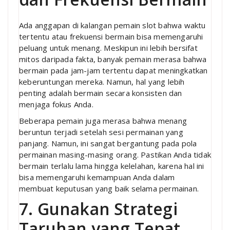
Ada anggapan di kalangan pemain slot bahwa waktu
tertentu atau frekuensi bermain bisa memengaruhi
peluang untuk menang. Meskipun ini lebih bersifat
mitos daripada fakta, banyak pemain merasa bahwa
bermain pada jam-jam tertentu dapat meningkatkan
keberuntungan mereka. Namun, hal yang lebih
penting adalah bermain secara konsisten dan
menjaga fokus Anda.
Beberapa pemain juga merasa bahwa menang
beruntun terjadi setelah sesi permainan yang
panjang. Namun, ini sangat bergantung pada pola
permainan masing-masing orang. Pastikan Anda tidak
bermain terlalu lama hingga kelelahan, karena hal ini
bisa memengaruhi kemampuan Anda dalam
membuat keputusan yang baik selama permainan.
7. Gunakan Strategi
Taruhan yang Tepat