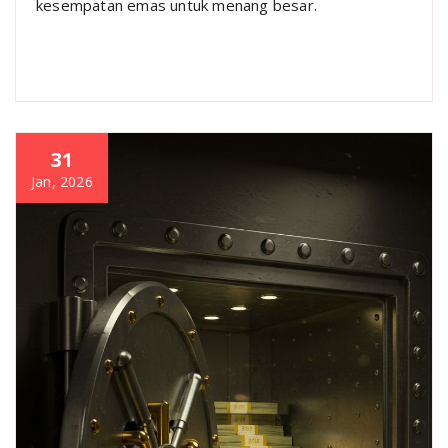
kesempatan emas untuk menang besar.
31
Jan, 2026