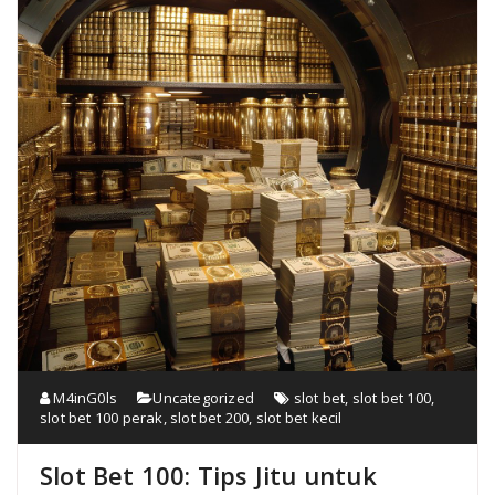
M4inG0ls
Uncategorized
slot bet
,
slot bet 100
,
slot bet 100 perak
,
slot bet 200
,
slot bet kecil
Slot Bet 100: Tips Jitu untuk