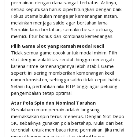
permainan dengan dana sangat terbatas. Artinya,
setiap keputusan harus diperhitungkan dengan baik.
Fokus utama bukan mengejar kemenangan instan,
melainkan menjaga saldo agar bertahan lama.
Semakin lama bertahan, semakin besar peluang
memicu fitur bonus dan kombinasi kemenangan.
Pilih Game Slot yang Ramah Modal Kecil
Tidak semua game cocok untuk modal minim. Pilih
slot dengan volatilitas rendah hingga menengah
karena ritme kemenangannya lebih stabil. Game
seperti ini sering memberikan kemenangan kecil
namun konsisten, sehingga saldo tidak cepat habis.
Selain itu, perhatikan nilai RTP tinggi agar peluang
pengembalian tetap optimal.
Atur Pola Spin dan Nominal Taruhan
Kesalahan umum pemain adalah langsung
memaksakan spin terus-menerus. Dengan Slot Depo
5K, sebaiknya gunakan pola bertahap. Mulai dari bet
terendah untuk membaca ritme permainan. Jika mulai
muncul kemenangan kecil atau simbol bonus,