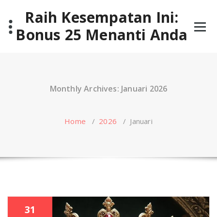
Skip
Raih Kesempatan Ini:
to
content
Bonus 25 Menanti Anda
Monthly Archives: Januari 2026
Home
/
2026
/
Januari
31