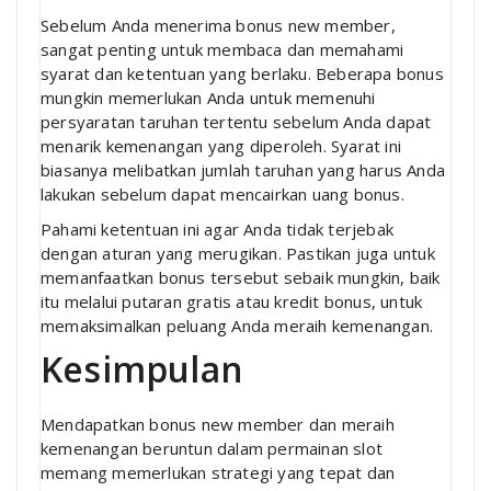
Sebelum Anda menerima bonus new member,
sangat penting untuk membaca dan memahami
syarat dan ketentuan yang berlaku. Beberapa bonus
mungkin memerlukan Anda untuk memenuhi
persyaratan taruhan tertentu sebelum Anda dapat
menarik kemenangan yang diperoleh. Syarat ini
biasanya melibatkan jumlah taruhan yang harus Anda
lakukan sebelum dapat mencairkan uang bonus.
Pahami ketentuan ini agar Anda tidak terjebak
dengan aturan yang merugikan. Pastikan juga untuk
memanfaatkan bonus tersebut sebaik mungkin, baik
itu melalui putaran gratis atau kredit bonus, untuk
memaksimalkan peluang Anda meraih kemenangan.
Kesimpulan
Mendapatkan bonus new member dan meraih
kemenangan beruntun dalam permainan slot
memang memerlukan strategi yang tepat dan