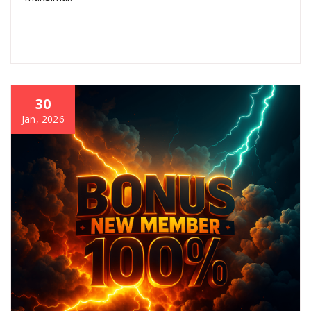
30
Jan, 2026