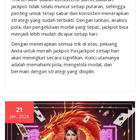
Jackpot tidak selalu muncul setiap putaran, sehingga
penting untuk tetap sabar dan konsisten menerapkan
strategi yang sudah terbukti. Dengan latihan, analisis
pola, dan pengelolaan modal yang tepat, jackpot bisa
menjadi lebih mudah dicapai setiap hari.
Dengan menerapkan semua trik di atas, peluang
Anda untuk meraih jackpot Pasjackpot setiap hari
akan meningkat secara signifikan. Kunci utamanya
adalah memahami pola, mengelola modal, dan
bermain dengan strategi yang disiplin.
21
Jan, 2026