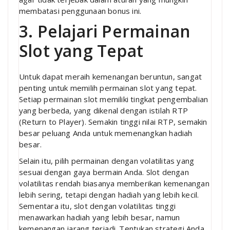
membatasi penggunaan bonus ini.
3. Pelajari Permainan
Slot yang Tepat
Untuk dapat meraih kemenangan beruntun, sangat
penting untuk memilih permainan slot yang tepat.
Setiap permainan slot memiliki tingkat pengembalian
yang berbeda, yang dikenal dengan istilah RTP
(Return to Player). Semakin tinggi nilai RTP, semakin
besar peluang Anda untuk memenangkan hadiah
besar.
Selain itu, pilih permainan dengan volatilitas yang
sesuai dengan gaya bermain Anda. Slot dengan
volatilitas rendah biasanya memberikan kemenangan
lebih sering, tetapi dengan hadiah yang lebih kecil.
Sementara itu, slot dengan volatilitas tinggi
menawarkan hadiah yang lebih besar, namun
kemenangan jarang terjadi. Tentukan strategi Anda