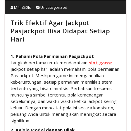
M4inG0ls
Uncategorized
Trik Efektif Agar Jackpot
Pasjackpot Bisa Didapat Setiap
Hari
1. Pahami Pola Permainan Pasjackpot
Langkah pertama untuk mendapatkan
slot gacor
jackpot setiap hari adalah memahami pola permainan
Pasjackpot. Meskipun game ini mengandalkan
keberuntungan, setiap permainan memiliki sistem
tertentu yang bisa dianalisis. Perhatikan frekuensi
munculnya simbol tertentu, pola kemenangan
sebelumnya, dan waktu-waktu ketika jackpot sering
keluar. Dengan mencatat pola ini secara konsisten,
peluang Anda untuk menang akan meningkat secara
signifikan.
2. Kelola Modal dengan Bijak