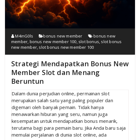
M4inG0ls
bonus new member
bonus new
member
,
bonus new member 100
,
slot bonus
,
slot bonus
new member
,
slot bonus new member 100
Strategi Mendapatkan Bonus New
Member Slot dan Menang
Beruntun
Dalam dunia perjudian online, permainan slot
merupakan salah satu yang paling populer dan
digemari oleh banyak pemain. Tidak hanya
menawarkan hiburan yang seru, namun juga
kesempatan untuk mendapatkan bonus menarik,
terutama bagi para pemain baru. Jika Anda baru saja
memulai perjalanan di dunia slot online, ada