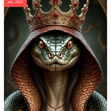
Jan, 2026