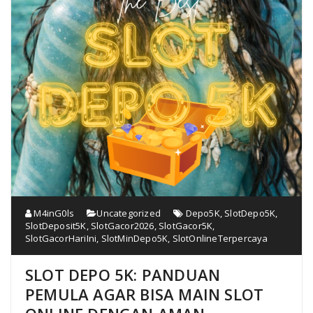
M4inG0ls
Uncategorized
Depo5K
,
SlotDepo5K
,
SlotDeposit5K
,
SlotGacor2026
,
SlotGacor5K
,
SlotGacorHariIni
,
SlotMinDepo5K
,
SlotOnlineTerpercaya
SLOT DEPO 5K: PANDUAN
PEMULA AGAR BISA MAIN SLOT