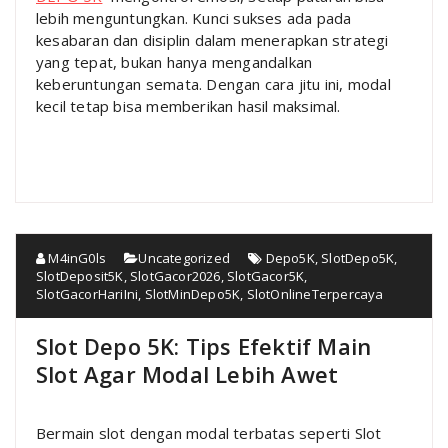
lebih menguntungkan. Kunci sukses ada pada
kesabaran dan disiplin dalam menerapkan strategi
yang tepat, bukan hanya mengandalkan
keberuntungan semata. Dengan cara jitu ini, modal
kecil tetap bisa memberikan hasil maksimal.
M4inG0ls
Uncategorized
Depo5K
,
SlotDepo5K
,
SlotDeposit5K
,
SlotGacor2026
,
SlotGacor5K
,
SlotGacorHariIni
,
SlotMinDepo5K
,
SlotOnlineTerpercaya
Slot Depo 5K: Tips Efektif Main
Slot Agar Modal Lebih Awet
Bermain slot dengan modal terbatas seperti Slot