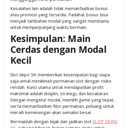
Kesalahan lain adalah tidak memanfaatkan bonus
atau promosi yang tersedia. Padahal, bonus bisa
menjadi tambahan modal yang sangat membantu
untuk memperpanjang waktu bermain.
Kesimpulan: Main
Cerdas dengan Modal
Kecil
Slot depo 5K memberikan kesempatan bagi siapa
saja untuk menikmati permainan slot dengan risiko
rendah. Kunci utama untuk mendapatkan profit
maksimal adalah disiplin, strategi, dan kesabaran.
Dengan mengatur modal, memilih game yang tepat,
serta memanfaatkan fitur permainan, peluang untuk
meraih kemenangan akan semakin besar.
Bermainlah dengan bijak dan jadikan slot
SLOT DEPO
5K
sebagai hiburan, bukan semata-mata untuk