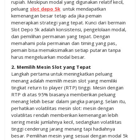
rupiah. Meskipun modal yang digunakan relatif kecil,
peluang
slot depo 5k
untuk mendapatkan
kemenangan besar tetap ada jika pemain
menerapkan strategi yang tepat. Kunci dari bermain
Slot Depo 5k adalah konsistensi, pengelolaan modal,
dan pemilihan permainan yang tepat. Dengan
memahami pola permainan dan timing yang pas,
pemain bisa memaksimalkan setiap putaran tanpa
harus mengeluarkan modal besar.
2. Memilih Mesin Slot yang Tepat
Langkah pertama untuk meningkatkan peluang
menang adalah memilih mesin slot yang memiliki
tingkat return to player (RTP) tinggi. Mesin dengan
RTP di atas 95% biasanya memberikan peluang
menang lebih besar dalam jangka panjang. Selain itu,
perhatikan volatilitas mesin slot: mesin dengan
volatilitas rendah memberikan kemenangan lebih
sering meski jumlahnya kecil, sedangkan volatilitas
tinggi cenderung jarang menang tapi hadiahnya
besar. Pemilihan mesin yang sesuai dengan modal 5k