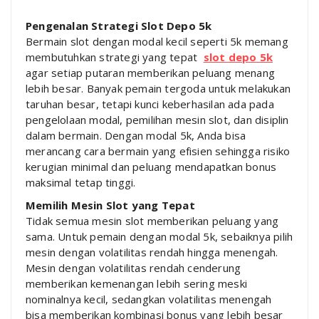
Pengenalan Strategi Slot Depo 5k
Bermain slot dengan modal kecil seperti 5k memang
membutuhkan strategi yang tepat
slot depo 5k
agar setiap putaran memberikan peluang menang
lebih besar. Banyak pemain tergoda untuk melakukan
taruhan besar, tetapi kunci keberhasilan ada pada
pengelolaan modal, pemilihan mesin slot, dan disiplin
dalam bermain. Dengan modal 5k, Anda bisa
merancang cara bermain yang efisien sehingga risiko
kerugian minimal dan peluang mendapatkan bonus
maksimal tetap tinggi.
Memilih Mesin Slot yang Tepat
Tidak semua mesin slot memberikan peluang yang
sama. Untuk pemain dengan modal 5k, sebaiknya pilih
mesin dengan volatilitas rendah hingga menengah.
Mesin dengan volatilitas rendah cenderung
memberikan kemenangan lebih sering meski
nominalnya kecil, sedangkan volatilitas menengah
bisa memberikan kombinasi bonus yang lebih besar