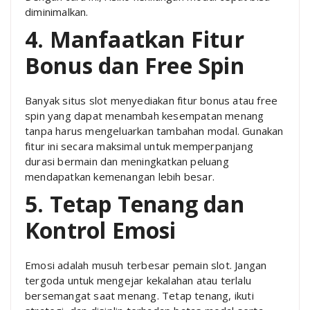
diminimalkan.
4. Manfaatkan Fitur
Bonus dan Free Spin
Banyak situs slot menyediakan fitur bonus atau free
spin yang dapat menambah kesempatan menang
tanpa harus mengeluarkan tambahan modal. Gunakan
fitur ini secara maksimal untuk memperpanjang
durasi bermain dan meningkatkan peluang
mendapatkan kemenangan lebih besar.
5. Tetap Tenang dan
Kontrol Emosi
Emosi adalah musuh terbesar pemain slot. Jangan
tergoda untuk mengejar kekalahan atau terlalu
bersemangat saat menang. Tetap tenang, ikuti