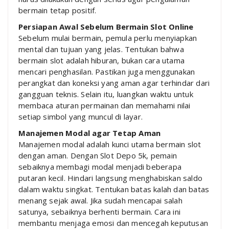
bermain tetap positif.
Persiapan Awal Sebelum Bermain Slot Online
Sebelum mulai bermain, pemula perlu menyiapkan
mental dan tujuan yang jelas. Tentukan bahwa
bermain slot adalah hiburan, bukan cara utama
mencari penghasilan. Pastikan juga menggunakan
perangkat dan koneksi yang aman agar terhindar dari
gangguan teknis. Selain itu, luangkan waktu untuk
membaca aturan permainan dan memahami nilai
setiap simbol yang muncul di layar.
Manajemen Modal agar Tetap Aman
Manajemen modal adalah kunci utama bermain slot
dengan aman. Dengan Slot Depo 5k, pemain
sebaiknya membagi modal menjadi beberapa
putaran kecil. Hindari langsung menghabiskan saldo
dalam waktu singkat. Tentukan batas kalah dan batas
menang sejak awal. Jika sudah mencapai salah
satunya, sebaiknya berhenti bermain. Cara ini
membantu menjaga emosi dan mencegah keputusan