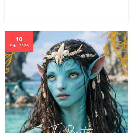
10
Feb, 2026