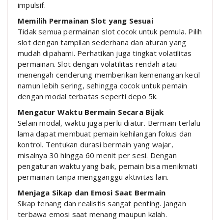
impulsif.
Memilih Permainan Slot yang Sesuai
Tidak semua permainan slot cocok untuk pemula. Pilih
slot dengan tampilan sederhana dan aturan yang
mudah dipahami. Perhatikan juga tingkat volatilitas
permainan. Slot dengan volatilitas rendah atau
menengah cenderung memberikan kemenangan kecil
namun lebih sering, sehingga cocok untuk pemain
dengan modal terbatas seperti depo 5k.
Mengatur Waktu Bermain Secara Bijak
Selain modal, waktu juga perlu diatur. Bermain terlalu
lama dapat membuat pemain kehilangan fokus dan
kontrol. Tentukan durasi bermain yang wajar,
misalnya 30 hingga 60 menit per sesi. Dengan
pengaturan waktu yang baik, pemain bisa menikmati
permainan tanpa mengganggu aktivitas lain.
Menjaga Sikap dan Emosi Saat Bermain
Sikap tenang dan realistis sangat penting. Jangan
terbawa emosi saat menang maupun kalah.