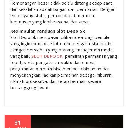
Kemenangan besar tidak selalu datang setiap saat,
dan kekalahan adalah bagian dari permainan. Dengan
emosi yang stabil, pemain dapat membuat
keputusan yang lebih rasional dan aman.
Kesimpulan Panduan Slot Depo 5k
Slot Depo 5k merupakan pilihan ideal bagi pemula
yang ingin mencoba slot online dengan risiko minim.
Dengan persiapan yang matang, manajemen modal
yang baik,
SLOT DEPO 5K
pemilihan permainan yang
tepat, serta pengaturan waktu dan emosi,
pengalaman bermain bisa menjadi lebih aman dan
menyenangkan. Jadikan permainan sebagai hiburan,
nikmati prosesnya, dan tetap bermain secara
bertanggung jawab.
31