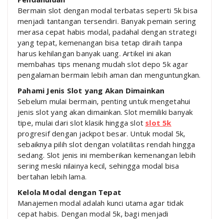
Bermain slot dengan modal terbatas seperti 5k bisa
menjadi tantangan tersendiri. Banyak pemain sering
merasa cepat habis modal, padahal dengan strategi
yang tepat, kemenangan bisa tetap diraih tanpa
harus kehilangan banyak uang. Artikel ini akan
membahas tips menang mudah slot depo 5k agar
pengalaman bermain lebih aman dan menguntungkan.
Pahami Jenis Slot yang Akan Dimainkan
Sebelum mulai bermain, penting untuk mengetahui
jenis slot yang akan dimainkan. Slot memiliki banyak
tipe, mulai dari slot klasik hingga slot
slot 5k
progresif dengan jackpot besar. Untuk modal 5k,
sebaiknya pilih slot dengan volatilitas rendah hingga
sedang. Slot jenis ini memberikan kemenangan lebih
sering meski nilainya kecil, sehingga modal bisa
bertahan lebih lama.
Kelola Modal dengan Tepat
Manajemen modal adalah kunci utama agar tidak
cepat habis. Dengan modal 5k, bagi menjadi