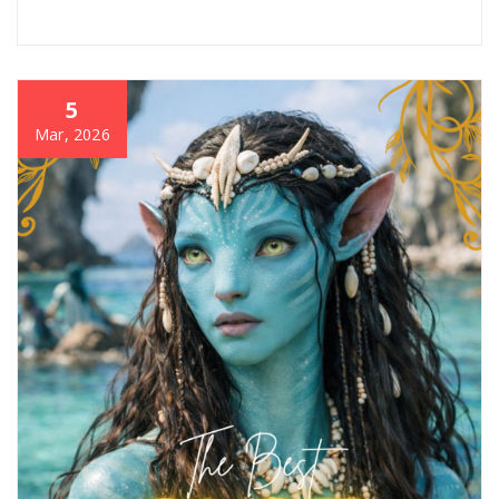
5
Mar, 2026