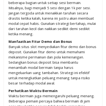
beberapa bagian untuk setiap sesi bermain.
Misalnya, bagi menjadi 5 sesi dengan 1k per sesi.
Jangan tergoda untuk menaikkan taruhan secara
drastis ketika kalah, karena ini justru akan membuat
modal cepat habis. Gunakan strategi bertahap, mulai
dari taruhan kecil dan naikkan sedikit demi sedikit
ketika menang.
Manfaatkan Fitur Demo dan Bonus
Banyak situs slot menyediakan fitur demo dan bonus
deposit. Gunakan fitur demo untuk memahami
mekanisme permainan dan pola kemenangan.
Sedangkan bonus deposit bisa membantu
menambah modal bermain tanpa harus
mengeluarkan uang tambahan. Strategi ini efektif
untuk meningkatkan peluang menang tanpa risiko
besar terhadap modal awal.
Perhatikan Waktu Bermain
Waktu bermain juga memengaruhi peluang menang.
Beberapa pemain percaya bahwa bermain di jam