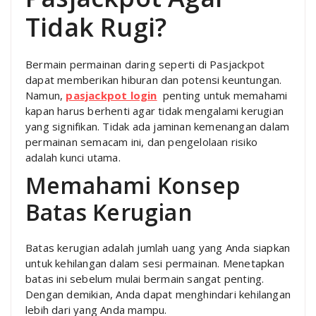
Tidak Rugi?
Bermain permainan daring seperti di Pasjackpot
dapat memberikan hiburan dan potensi keuntungan.
Namun,
pasjackpot login
penting untuk memahami
kapan harus berhenti agar tidak mengalami kerugian
yang signifikan. Tidak ada jaminan kemenangan dalam
permainan semacam ini, dan pengelolaan risiko
adalah kunci utama.
Memahami Konsep
Batas Kerugian
Batas kerugian adalah jumlah uang yang Anda siapkan
untuk kehilangan dalam sesi permainan. Menetapkan
batas ini sebelum mulai bermain sangat penting.
Dengan demikian, Anda dapat menghindari kehilangan
lebih dari yang Anda mampu.