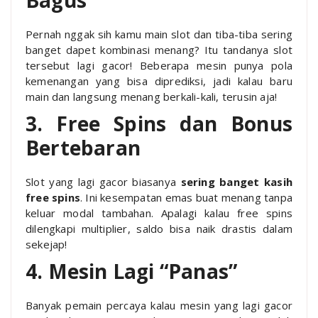
Pernah nggak sih kamu main slot dan tiba-tiba sering
banget dapet kombinasi menang? Itu tandanya slot
tersebut lagi gacor! Beberapa mesin punya pola
kemenangan yang bisa diprediksi, jadi kalau baru
main dan langsung menang berkali-kali, terusin aja!
3. Free Spins dan Bonus
Bertebaran
Slot yang lagi gacor biasanya
sering banget kasih
free spins
. Ini kesempatan emas buat menang tanpa
keluar modal tambahan. Apalagi kalau free spins
dilengkapi multiplier, saldo bisa naik drastis dalam
sekejap!
4. Mesin Lagi “Panas”
Banyak pemain percaya kalau mesin yang lagi gacor