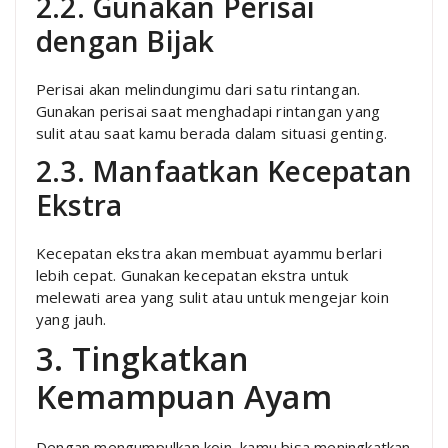
2.2. Gunakan Perisai
dengan Bijak
Perisai akan melindungimu dari satu rintangan.
Gunakan perisai saat menghadapi rintangan yang
sulit atau saat kamu berada dalam situasi genting.
2.3. Manfaatkan Kecepatan
Ekstra
Kecepatan ekstra akan membuat ayammu berlari
lebih cepat. Gunakan kecepatan ekstra untuk
melewati area yang sulit atau untuk mengejar koin
yang jauh.
3. Tingkatkan
Kemampuan Ayam
Dengan mengumpulkan koin, kamu bisa meningkatkan