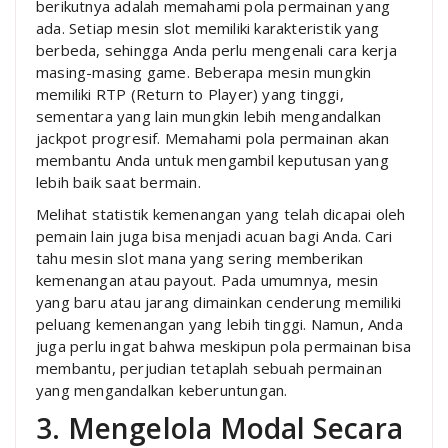
berikutnya adalah memahami pola permainan yang
ada. Setiap mesin slot memiliki karakteristik yang
berbeda, sehingga Anda perlu mengenali cara kerja
masing-masing game. Beberapa mesin mungkin
memiliki RTP (Return to Player) yang tinggi,
sementara yang lain mungkin lebih mengandalkan
jackpot progresif. Memahami pola permainan akan
membantu Anda untuk mengambil keputusan yang
lebih baik saat bermain.
Melihat statistik kemenangan yang telah dicapai oleh
pemain lain juga bisa menjadi acuan bagi Anda. Cari
tahu mesin slot mana yang sering memberikan
kemenangan atau payout. Pada umumnya, mesin
yang baru atau jarang dimainkan cenderung memiliki
peluang kemenangan yang lebih tinggi. Namun, Anda
juga perlu ingat bahwa meskipun pola permainan bisa
membantu, perjudian tetaplah sebuah permainan
yang mengandalkan keberuntungan.
3. Mengelola Modal Secara