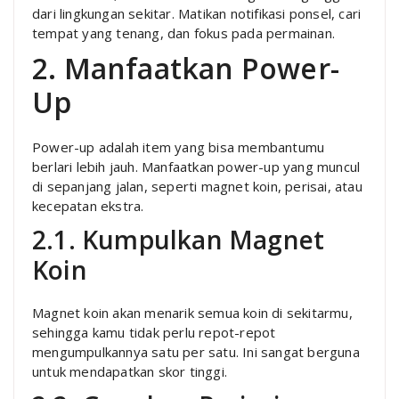
dari lingkungan sekitar. Matikan notifikasi ponsel, cari
tempat yang tenang, dan fokus pada permainan.
2. Manfaatkan Power-
Up
Power-up adalah item yang bisa membantumu
berlari lebih jauh. Manfaatkan power-up yang muncul
di sepanjang jalan, seperti magnet koin, perisai, atau
kecepatan ekstra.
2.1. Kumpulkan Magnet
Koin
Magnet koin akan menarik semua koin di sekitarmu,
sehingga kamu tidak perlu repot-repot
mengumpulkannya satu per satu. Ini sangat berguna
untuk mendapatkan skor tinggi.