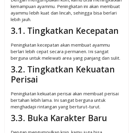
kemampuan ayammu. Peningkatan ini akan membuat
ayammu lebih kuat dan lincah, sehingga bisa berlari
lebih jauh.
3.1. Tingkatkan Kecepatan
Peningkatan kecepatan akan membuat ayammu
berlari lebih cepat secara permanen. Ini sangat
berguna untuk melewati area yang panjang dan sulit.
3.2. Tingkatkan Kekuatan
Perisai
Peningkatan kekuatan perisai akan membuat perisai
bertahan lebih lama. Ini sangat berguna untuk
menghadapi rintangan yang berturut-turut.
3.3. Buka Karakter Baru
Dengan mengumpulkan koin, kamu juga bisa