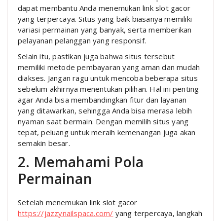
dapat membantu Anda menemukan link slot gacor
yang terpercaya. Situs yang baik biasanya memiliki
variasi permainan yang banyak, serta memberikan
pelayanan pelanggan yang responsif.
Selain itu, pastikan juga bahwa situs tersebut
memiliki metode pembayaran yang aman dan mudah
diakses. Jangan ragu untuk mencoba beberapa situs
sebelum akhirnya menentukan pilihan. Hal ini penting
agar Anda bisa membandingkan fitur dan layanan
yang ditawarkan, sehingga Anda bisa merasa lebih
nyaman saat bermain. Dengan memilih situs yang
tepat, peluang untuk meraih kemenangan juga akan
semakin besar.
2. Memahami Pola
Permainan
Setelah menemukan link slot gacor
https://jazzynailspaca.com/
yang terpercaya, langkah