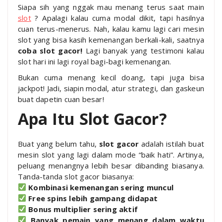
Siapa sih yang nggak mau menang terus saat main
slot
? Apalagi kalau cuma modal dikit, tapi hasilnya
cuan terus-menerus. Nah, kalau kamu lagi cari mesin
slot yang bisa kasih kemenangan berkali-kali, saatnya
coba slot gacor!
Lagi banyak yang testimoni kalau
slot hari ini lagi royal bagi-bagi kemenangan.
Bukan cuma menang kecil doang, tapi juga bisa
jackpot! Jadi, siapin modal, atur strategi, dan gaskeun
buat dapetin cuan besar!
Apa Itu Slot Gacor?
Buat yang belum tahu,
slot gacor
adalah istilah buat
mesin slot yang lagi dalam mode “baik hati”. Artinya,
peluang menangnya lebih besar dibanding biasanya.
Tanda-tanda slot gacor biasanya:
Kombinasi kemenangan sering muncul
Free spins lebih gampang didapat
Bonus multiplier sering aktif
Banyak pemain yang menang dalam waktu