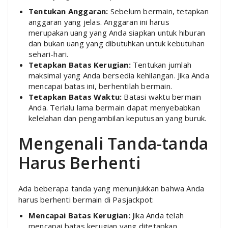
Tentukan Anggaran:
Sebelum bermain, tetapkan
anggaran yang jelas. Anggaran ini harus
merupakan uang yang Anda siapkan untuk hiburan
dan bukan uang yang dibutuhkan untuk kebutuhan
sehari-hari.
Tetapkan Batas Kerugian:
Tentukan jumlah
maksimal yang Anda bersedia kehilangan. Jika Anda
mencapai batas ini, berhentilah bermain.
Tetapkan Batas Waktu:
Batasi waktu bermain
Anda. Terlalu lama bermain dapat menyebabkan
kelelahan dan pengambilan keputusan yang buruk.
Mengenali Tanda-tanda
Harus Berhenti
Ada beberapa tanda yang menunjukkan bahwa Anda
harus berhenti bermain di Pasjackpot:
Mencapai Batas Kerugian:
Jika Anda telah
mencapai batas kerugian yang ditetapkan,