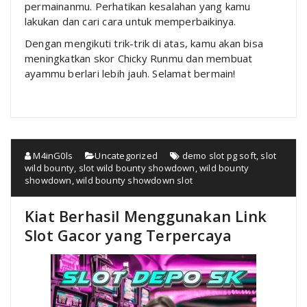
permainanmu. Perhatikan kesalahan yang kamu
lakukan dan cari cara untuk memperbaikinya.
Dengan mengikuti trik-trik di atas, kamu akan bisa
meningkatkan skor Chicky Runmu dan membuat
ayammu berlari lebih jauh. Selamat bermain!
M4inG0ls
Uncategorized
demo slot pg soft
,
slot
wild bounty
,
slot wild bounty showdown
,
wild bounty
showdown
,
wild bounty showdown slot
Kiat Berhasil Menggunakan Link
Slot Gacor yang Terpercaya