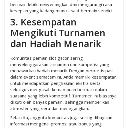
bermain lebih menyenangkan dan mengurangi rasa
kesepian yang kadang muncul saat bermain sendiri.
3. Kesempatan
Mengikuti Turnamen
dan Hadiah Menarik
Komunitas pemain slot gacor sering
menyelenggarakan turnamen dan kompetisi yang
menawarkan hadiah menarik. Dengan berpartisipasi
dalam event semacam ini, Anda memiliki kesempatan
untuk mendapatkan penghasilan ekstra serta
sekaligus mengasah kemampuan bermain dalam
suasana yang lebih kompetitif. Turnamen ini biasanya
diikuti oleh banyak pemain, sehingga memberikan
atmosfer yang seru dan menegangkan.
Selain itu, anggota komunitas juga sering dibagikan
informasi mengenai promosi atau bonus yang