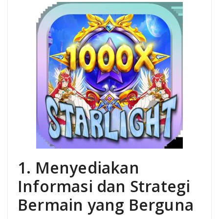
1. Menyediakan
Informasi dan Strategi
Bermain yang Berguna