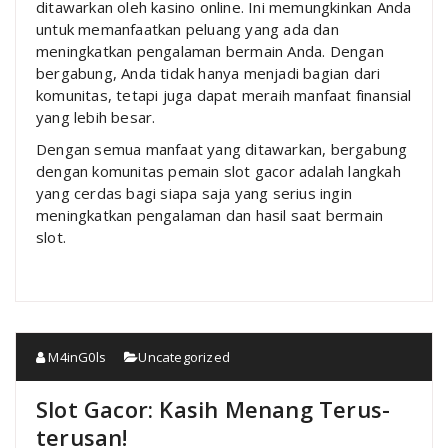
ditawarkan oleh kasino online. Ini memungkinkan Anda
untuk memanfaatkan peluang yang ada dan
meningkatkan pengalaman bermain Anda. Dengan
bergabung, Anda tidak hanya menjadi bagian dari
komunitas, tetapi juga dapat meraih manfaat finansial
yang lebih besar.
Dengan semua manfaat yang ditawarkan, bergabung
dengan komunitas pemain slot gacor adalah langkah
yang cerdas bagi siapa saja yang serius ingin
meningkatkan pengalaman dan hasil saat bermain
slot.
M4inG0ls
Uncategorized
Slot Gacor: Kasih Menang Terus-
terusan!