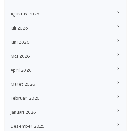
Agustus 2026
Juli 2026
Juni 2026
Mei 2026
April 2026
Maret 2026
Februari 2026
Januari 2026
Desember 2025