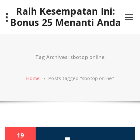
Skip
Raih Kesempatan Ini:
to
content
Bonus 25 Menanti Anda
Tag Archives: sbotop online
Home
/
Posts tagged "sbotop online"
19