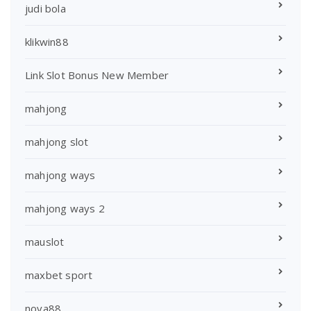
judi bola
klikwin88
Link Slot Bonus New Member
mahjong
mahjong slot
mahjong ways
mahjong ways 2
mauslot
maxbet sport
nova88