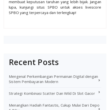
membuat keputusan taruhan yang lebih bijak. Jangan
lupa, kunjungi situs SPBO untuk akses livescore
SPBO yang terpercaya dan terlengkap!
Recent Posts
Mengenal Perkembangan Permainan Digital dengan
Sistem Pembayaran Modern
Strategi Kombinasi Scatter Dan Wild Di Slot Gacor
Menangkan Hadiah Fantastis, Cukup Mulai Dari Depo