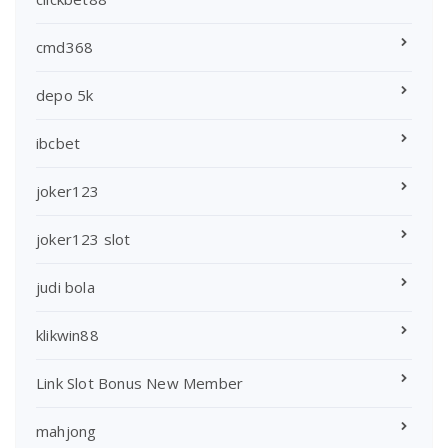
cmd368
depo 5k
ibcbet
joker123
joker123 slot
judi bola
klikwin88
Link Slot Bonus New Member
mahjong