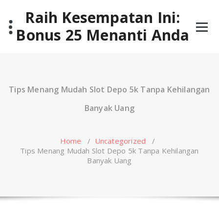
Skip
Raih Kesempatan Ini:
to
content
Bonus 25 Menanti Anda
Tips Menang Mudah Slot Depo 5k Tanpa Kehilangan
Banyak Uang
Home
/
Uncategorized
/
Tips Menang Mudah Slot Depo 5k Tanpa Kehilangan
Banyak Uang