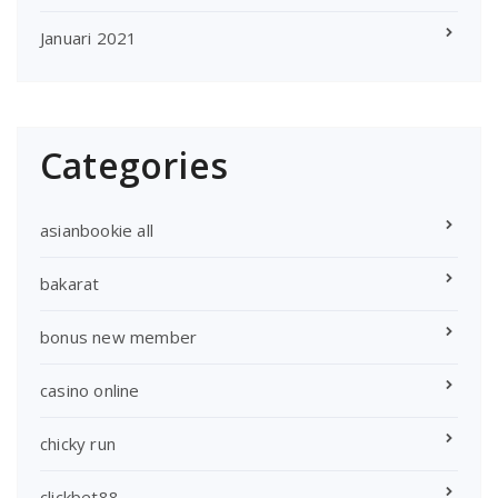
Januari 2021
Categories
asianbookie all
bakarat
bonus new member
casino online
chicky run
clickbet88