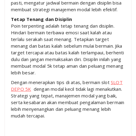
pasti, mengatur jadwal bermain dengan disiplin bisa
membuat strategi manajemen modal lebih efektif.
Tetap Tenang dan Disiplin
Poin terpenting adalah tetap tenang dan disiplin.
Hindari bermain terbawa emosi saat kalah atau
terlalu serakah saat menang. Tetapkan target
menang dan batas kalah sebelum mulai bermain. Jika
target tercapai atau batas kalah terlampaui, berhenti
dulu dan jangan memaksakan diri. Disiplin inilah yang
membuat modal 5k tetap aman dan peluang menang
lebih besar.
Dengan menerapkan tips di atas, bermain slot
SLOT
DEPO 5K
dengan modal kecil tidak lagi menakutkan.
Strategi yang tepat, manajemen modal yang baik,
serta kesabaran akan membuat pengalaman bermain
lebih menyenangkan dan peluang menang lebih
mudah tercapai.