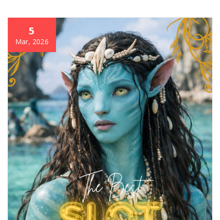
5
Mar, 2026