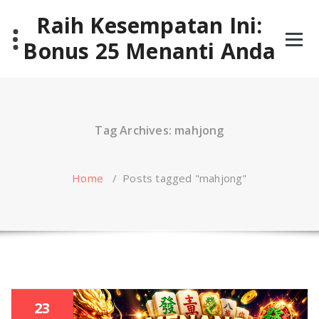
Skip
Raih Kesempatan Ini:
to
content
Bonus 25 Menanti Anda
Tag Archives: mahjong
Home
/
Posts tagged "mahjong"
23