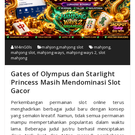
M4inG0ls
mahjong
,
mahjong slot
mahjong
,
mahjong slot
,
mahjong ways
,
mahjong ways 2
,
slot
mahjong
Gates of Olympus dan Starlight
Princess Masih Mendominasi Slot
Gacor
Perkembangan permainan slot online terus
menghadirkan berbagai judul baru dengan konsep
yang semakin kreatif. Namun, tidak semua permainan
mampu mempertahankan popularitas dalam waktu
lama. Beberapa judul justru berhasil menciptakan