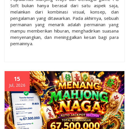
Soft bukan hanya berasal dari satu aspek saja,
melainkan dari kombinasi visual, konsep, dan
pengalaman yang ditawarkan. Pada akhirnya, sebuah
permainan yang menarik adalah permainan yang
mampu memberikan hiburan, menghadirkan suasana
menyenangkan, dan meninggalkan kesan bagi para
pemainnya.
15
Jul, 2026