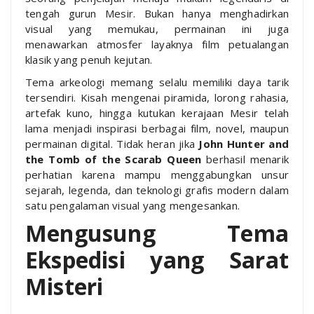
tengah gurun Mesir. Bukan hanya menghadirkan
visual yang memukau, permainan ini juga
menawarkan atmosfer layaknya film petualangan
klasik yang penuh kejutan.
Tema arkeologi memang selalu memiliki daya tarik
tersendiri. Kisah mengenai piramida, lorong rahasia,
artefak kuno, hingga kutukan kerajaan Mesir telah
lama menjadi inspirasi berbagai film, novel, maupun
permainan digital. Tidak heran jika
John Hunter and
the Tomb of the Scarab Queen
berhasil menarik
perhatian karena mampu menggabungkan unsur
sejarah, legenda, dan teknologi grafis modern dalam
satu pengalaman visual yang mengesankan.
Mengusung Tema
Ekspedisi yang Sarat
Misteri