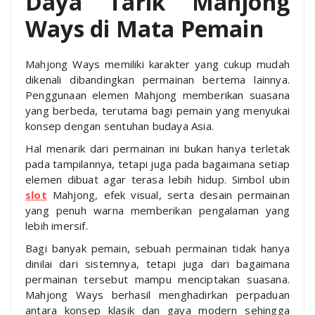
Daya Tarik Mahjong
Ways di Mata Pemain
Mahjong Ways memiliki karakter yang cukup mudah
dikenali dibandingkan permainan bertema lainnya.
Penggunaan elemen Mahjong memberikan suasana
yang berbeda, terutama bagi pemain yang menyukai
konsep dengan sentuhan budaya Asia.
Hal menarik dari permainan ini bukan hanya terletak
pada tampilannya, tetapi juga pada bagaimana setiap
elemen dibuat agar terasa lebih hidup. Simbol ubin
slot
Mahjong, efek visual, serta desain permainan
yang penuh warna memberikan pengalaman yang
lebih imersif.
Bagi banyak pemain, sebuah permainan tidak hanya
dinilai dari sistemnya, tetapi juga dari bagaimana
permainan tersebut mampu menciptakan suasana.
Mahjong Ways berhasil menghadirkan perpaduan
antara konsep klasik dan gaya modern sehingga