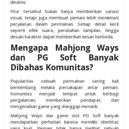
dinamis.
Fitur tersebut bukan hanya memberikan variasi
visual, tetapi juga membuat pemain lebih menikmati
perjalanan dalam permainan. Setiap detail kecil
seperti efek suara, perubahan tampilan, hingga
desain karakter dapat memberikan kesan berbeda.
Mengapa Mahjong Ways
dan PG Soft Banyak
Dibahas Komunitas?
Popularitas sebuah permainan sering kali
berkembang melalui percakapan antar pemain.
Komunitas menjadi tempat untuk berbagi
pengalaman, memberikan pendapat, dan
mengenalkan game yang dianggap menarik.
Mahjong Ways dan game slot PG Soft banyak
mendapatkan perhatian karena memiliki identitas
yang kuat. Pemain tidak hanya melihat sebuah