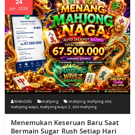
24
Jun, 2026
M4inG0ls
mahjong
mahjong
,
mahjong slot
,
mahjong ways
,
mahjong ways 2
,
slot mahjong
Menemukan Keseruan Baru Saat
Bermain Sugar Rush Setiap Hari