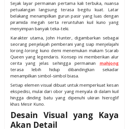
Sejak layar permainan pertama kali terbuka, nuansa
petualangan langsung terasa begitu kuat. Latar
belakang menampilkan gurun pasir yang luas dengan
piramida megah serta reruntuhan kuil kuno yang
menyimpan banyak teka-teki.
Karakter utama, John Hunter, digambarkan sebagai
seorang penjelajah pemberani yang siap menjelajahi
lorong-lorong kuno demi menemukan makam Scarab
Queen yang legendaris. Konsep ini memberikan alur
cerita yang jelas sehingga permainan
mahjong
terasa lebih hidup dibandingkan sekadar
menampilkan simbol-simbol biasa.
Setiap elemen visual dibuat untuk memperkuat kesan
ekspedisi, mulai dari obor yang menyala di dalam kuil
hingga dinding batu yang dipenuhi ukiran hieroglif
khas Mesir Kuno.
Desain Visual yang Kaya
Akan Detail