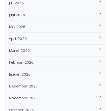
Juli 2026
Juni 2026
Mei 2026
April 2026
Maret 2026
Februari 2026
Januari 2026
Desember 2025
November 2025
Oktober 2025