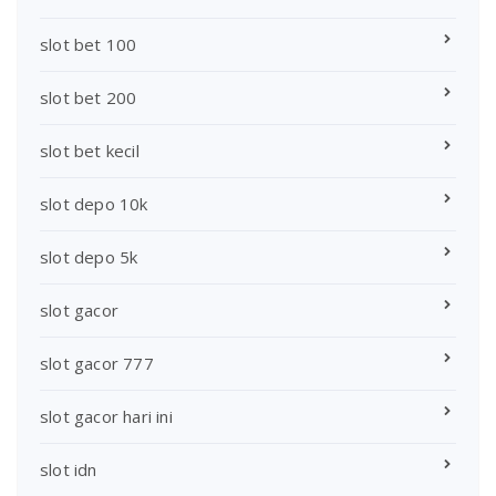
slot bet 100
slot bet 200
slot bet kecil
slot depo 10k
slot depo 5k
slot gacor
slot gacor 777
slot gacor hari ini
slot idn