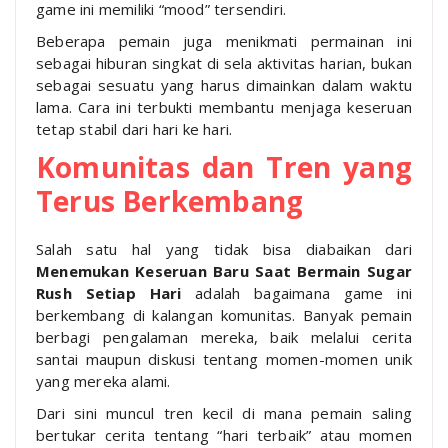
game ini memiliki “mood” tersendiri.
Beberapa pemain juga menikmati permainan ini
sebagai hiburan singkat di sela aktivitas harian, bukan
sebagai sesuatu yang harus dimainkan dalam waktu
lama. Cara ini terbukti membantu menjaga keseruan
tetap stabil dari hari ke hari.
Komunitas dan Tren yang
Terus Berkembang
Salah satu hal yang tidak bisa diabaikan dari
Menemukan Keseruan Baru Saat Bermain Sugar
Rush Setiap Hari
adalah bagaimana game ini
berkembang di kalangan komunitas. Banyak pemain
berbagi pengalaman mereka, baik melalui cerita
santai maupun diskusi tentang momen-momen unik
yang mereka alami.
Dari sini muncul tren kecil di mana pemain saling
bertukar cerita tentang “hari terbaik” atau momen