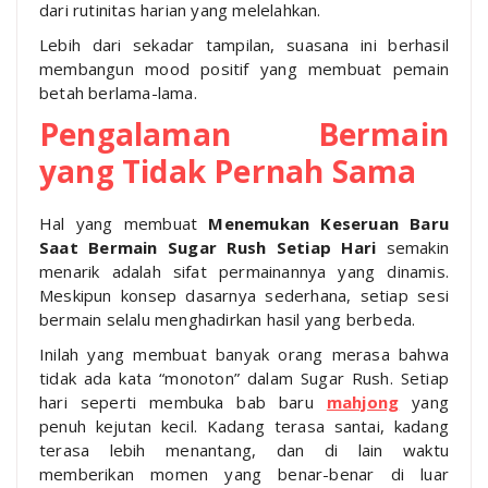
dari rutinitas harian yang melelahkan.
Lebih dari sekadar tampilan, suasana ini berhasil
membangun mood positif yang membuat pemain
betah berlama-lama.
Pengalaman Bermain
yang Tidak Pernah Sama
Hal yang membuat
Menemukan Keseruan Baru
Saat Bermain Sugar Rush Setiap Hari
semakin
menarik adalah sifat permainannya yang dinamis.
Meskipun konsep dasarnya sederhana, setiap sesi
bermain selalu menghadirkan hasil yang berbeda.
Inilah yang membuat banyak orang merasa bahwa
tidak ada kata “monoton” dalam Sugar Rush. Setiap
hari seperti membuka bab baru
mahjong
yang
penuh kejutan kecil. Kadang terasa santai, kadang
terasa lebih menantang, dan di lain waktu
memberikan momen yang benar-benar di luar