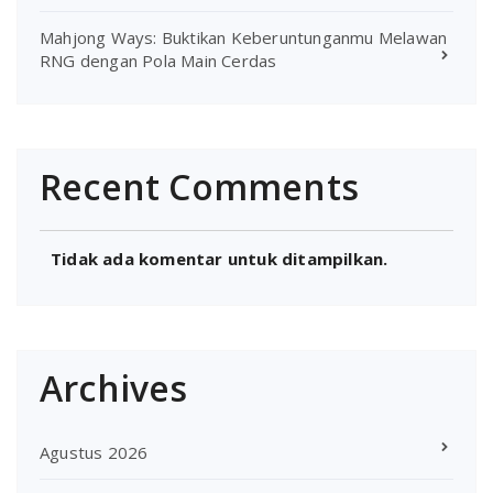
Mahjong Ways: Buktikan Keberuntunganmu Melawan
RNG dengan Pola Main Cerdas
Recent Comments
Tidak ada komentar untuk ditampilkan.
Archives
Agustus 2026