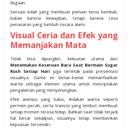
dugaan.
Sensasi inilah yang membuat pemain terus kembali,
bukan karena kewajiban, tetapi karena rasa
penasaran yang tumbuh secara alami.
Visual Ceria dan Efek yang
Memanjakan Mata
Tidak bisa dipungkiri, kekuatan utama dari
Menemukan Keseruan Baru Saat Bermain Sugar
Rush Setiap Hari
juga terletak pada presentasi
visualnya. Game ini benar-benar memanfaatkan
warna sebagai elemen utama untuk menciptakan
pengalaman yang menyenangkan.
Efek animasi yang halus, ledakan warna seperti
permen pecah, serta transisi yang lembut membuat
setiap momen terasa hidup. Bahkan saat tidak terjadi
hal besar sekalipun, visualnya tetap memberikan
kepuasan tersendiri.