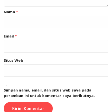
Nama
*
Email
*
Situs Web
Simpan nama, email, dan situs web saya pada
peramban ini untuk komentar saya berikutnya.