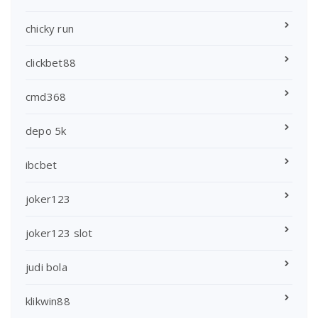
chicky run
clickbet88
cmd368
depo 5k
ibcbet
joker123
joker123 slot
judi bola
klikwin88