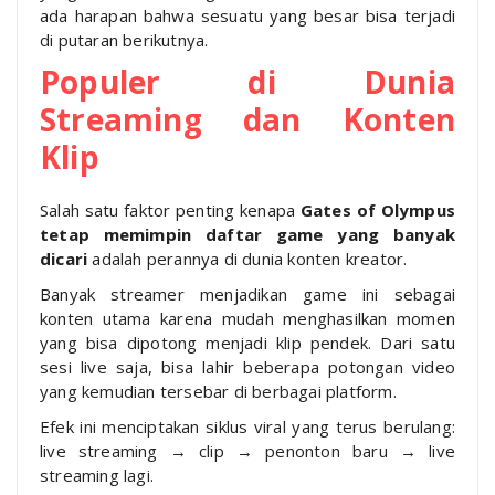
ada harapan bahwa sesuatu yang besar bisa terjadi
di putaran berikutnya.
Populer di Dunia
Streaming dan Konten
Klip
Salah satu faktor penting kenapa
Gates of Olympus
tetap memimpin daftar game yang banyak
dicari
adalah perannya di dunia konten kreator.
Banyak streamer menjadikan game ini sebagai
konten utama karena mudah menghasilkan momen
yang bisa dipotong menjadi klip pendek. Dari satu
sesi live saja, bisa lahir beberapa potongan video
yang kemudian tersebar di berbagai platform.
Efek ini menciptakan siklus viral yang terus berulang:
live streaming → clip → penonton baru → live
streaming lagi.