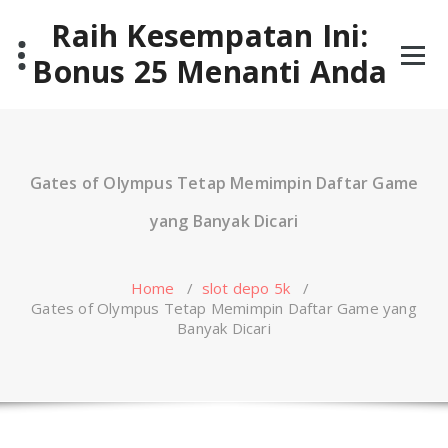
Skip
Raih Kesempatan Ini:
to
content
Bonus 25 Menanti Anda
Gates of Olympus Tetap Memimpin Daftar Game
yang Banyak Dicari
Home
/
slot depo 5k
/
Gates of Olympus Tetap Memimpin Daftar Game yang
Banyak Dicari