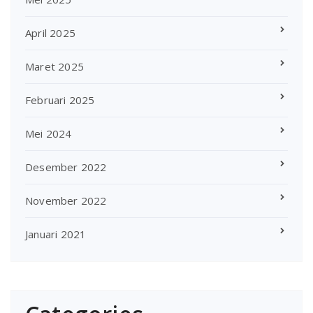
April 2025
Maret 2025
Februari 2025
Mei 2024
Desember 2022
November 2022
Januari 2021