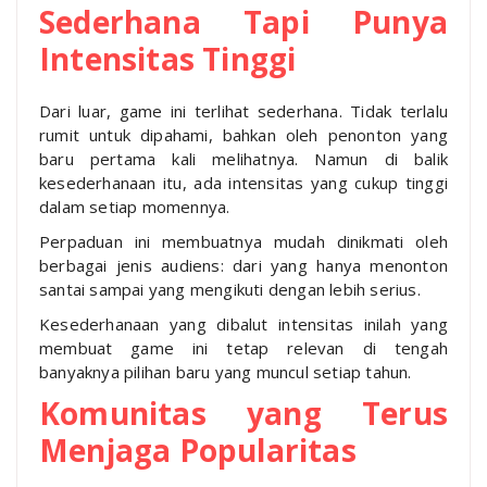
Sederhana Tapi Punya
Intensitas Tinggi
Dari luar, game ini terlihat sederhana. Tidak terlalu
rumit untuk dipahami, bahkan oleh penonton yang
baru pertama kali melihatnya. Namun di balik
kesederhanaan itu, ada intensitas yang cukup tinggi
dalam setiap momennya.
Perpaduan ini membuatnya mudah dinikmati oleh
berbagai jenis audiens: dari yang hanya menonton
santai sampai yang mengikuti dengan lebih serius.
Kesederhanaan yang dibalut intensitas inilah yang
membuat game ini tetap relevan di tengah
banyaknya pilihan baru yang muncul setiap tahun.
Komunitas yang Terus
Menjaga Popularitas