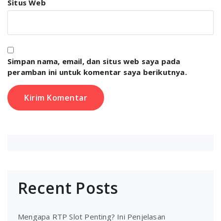
Situs Web
Simpan nama, email, dan situs web saya pada
peramban ini untuk komentar saya berikutnya.
Recent Posts
Mengapa RTP Slot Penting? Ini Penjelasan