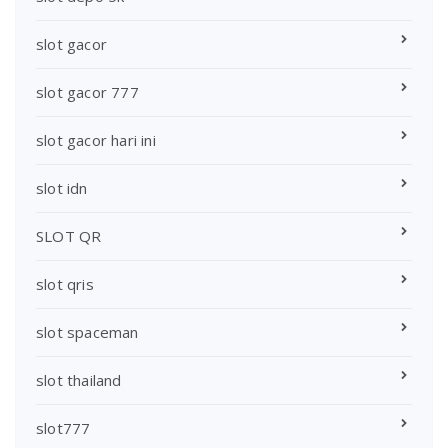
slot gacor
slot gacor 777
slot gacor hari ini
slot idn
SLOT QR
slot qris
slot spaceman
slot thailand
slot777