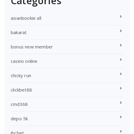
Categories
asianbookie all
bakarat
bonus new member
casino online
chicky run
clickbet88
cmd368
depo 5k
ibcbet