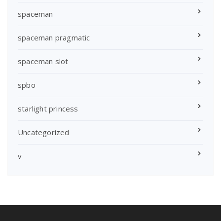
spaceman
spaceman pragmatic
spaceman slot
spbo
starlight princess
Uncategorized
v