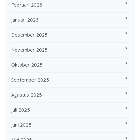
Februari 2026
Januari 2026
Desember 2025
November 2025
Oktober 2025
September 2025
Agustus 2025
Juli 2025
Juni 2025
Mei 2025