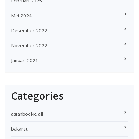
Februari 2025
Mei 2024
Desember 2022
November 2022
Januari 2021
Categories
asianbookie all
bakarat