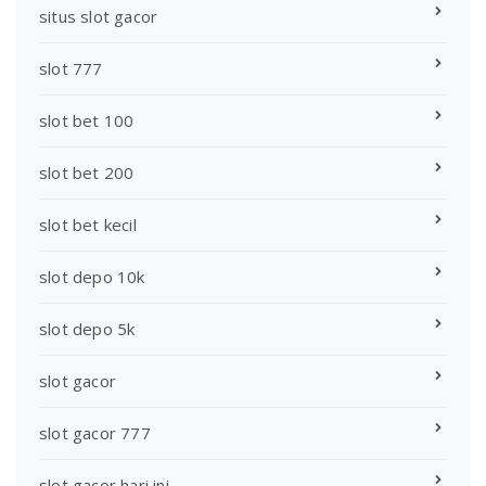
situs slot gacor
slot 777
slot bet 100
slot bet 200
slot bet kecil
slot depo 10k
slot depo 5k
slot gacor
slot gacor 777
slot gacor hari ini