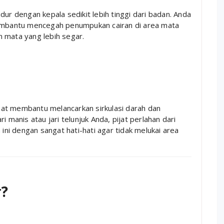
dur dengan kepala sedikit lebih tinggi dari badan. Anda
membantu mencegah penumpukan cairan di area mata
 mata yang lebih segar.
at membantu melancarkan sirkulasi darah dan
 manis atau jari telunjuk Anda, pijat perlahan dari
 ini dengan sangat hati-hati agar tidak melukai area
r?