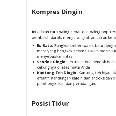
Kompres Dingin
Ini adalah cara paling cepat dan paling popu
pembuluh darah, mengurangi aliran cairan ke
Es Batu:
Bungkus beberapa es batu dengan k
mata yang bengkak selama 10-15 menit. Hin
menyebabkan iritasi.
Sendok Dingin:
Letakkan dua sendok bersih
cekungnya di atas mata Anda.
Kantong Teh Dingin:
Kantong teh hijau at
efektif. Kandungan kafein dan antioksida
pembengkakan dan peradangan.
Posisi Tidur