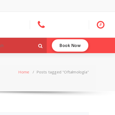
Book Now
Home
/
Posts tagged "Oftalmología"