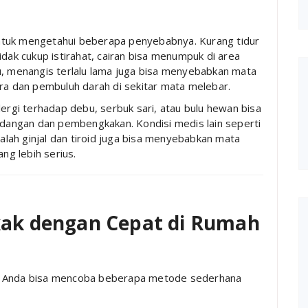
ntuk mengetahui beberapa penyebabnya. Kurang tidur
idak cukup istirahat, cairan bisa menumpuk di area
u, menangis terlalu lama juga bisa menyebabkan mata
tra dan pembuluh darah di sekitar mata melebar.
lergi terhadap debu, serbuk sari, atau bulu hewan bisa
angan dan pembengkakan. Kondisi medis lain seperti
salah ginjal dan tiroid juga bisa menyebabkan mata
ng lebih serius.
ak dengan Cepat di Rumah
n, Anda bisa mencoba beberapa metode sederhana