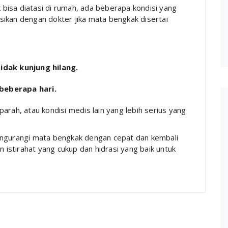
bisa diatasi di rumah, ada beberapa kondisi yang
ikan dengan dokter jika mata bengkak disertai
idak kunjung hilang.
beberapa hari.
 parah, atau kondisi medis lain yang lebih serius yang
engurangi mata bengkak dengan cepat dan kembali
n istirahat yang cukup dan hidrasi yang baik untuk