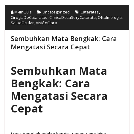
M4inG0ls
Uncategorized
Cataratas
,
CirugíaDeCataratas
,
ClínicaDeLaSeryCatarata
,
Oftalmología
,
SaludOcular
,
VisiónClara
Sembuhkan Mata Bengkak: Cara
Mengatasi Secara Cepat
Sembuhkan Mata
Bengkak: Cara
Mengatasi Secara
Cepat
Mata bengkak adalah kondisi umum yang bisa