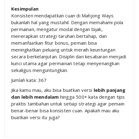
Kesimpulan
Konsisten mendapatkan cuan di Mahjong Ways
bukanlah hal yang mustahil. Dengan memahami pola
permainan, mengatur modal dengan bijak,
menerapkan strategi taruhan bertahap, dan
memanfaatkan fitur bonus, pemain bisa
meningkatkan peluang untuk meraih keuntungan
secara berkelanjutan. Disiplin dan kesabaran menjadi
kunci utama agar permainan tetap menyenangkan
sekaligus menguntungkan.
Jumlah kata: 367
Jika kamu mau, aku bisa buatkan versi
lebih panjang
dan lebih mendalam
hingga 500+ kata dengan tips
praktis tambahan untuk setiap strategi agar pemain
benar-benar bisa konsisten cuan. Apakah mau aku
buatkan versi itu juga?