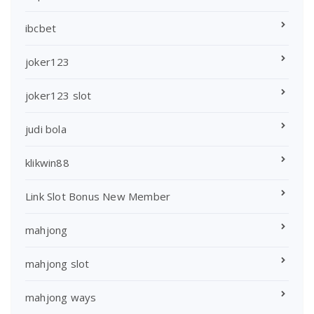
ibcbet
joker123
joker123 slot
judi bola
klikwin88
Link Slot Bonus New Member
mahjong
mahjong slot
mahjong ways