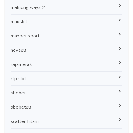
mahjong ways 2
mauslot
maxbet sport
nova88
rajamerak
rtp slot
sbobet
sbobet88
scatter hitam