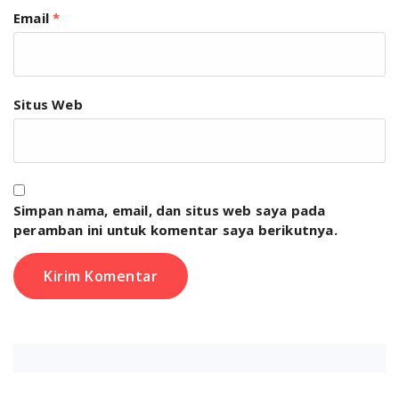
Email
*
Situs Web
Simpan nama, email, dan situs web saya pada
peramban ini untuk komentar saya berikutnya.