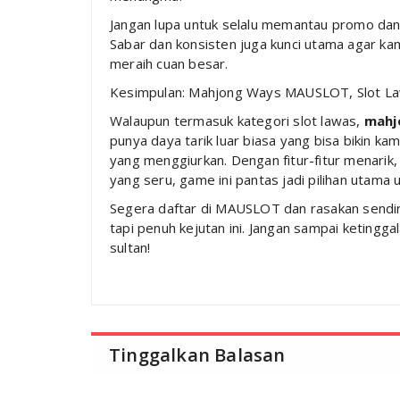
Jangan lupa untuk selalu memantau promo da
Sabar dan konsisten juga kunci utama agar k
meraih cuan besar.
Kesimpulan: Mahjong Ways MAUSLOT, Slot Law
Walaupun termasuk kategori slot lawas,
mahj
punya daya tarik luar biasa yang bisa bikin 
yang menggiurkan. Dengan fitur-fitur menar
yang seru, game ini pantas jadi pilihan utama 
Segera daftar di MAUSLOT dan rasakan sendi
tapi penuh kejutan ini. Jangan sampai ketingg
sultan!
Tinggalkan Balasan