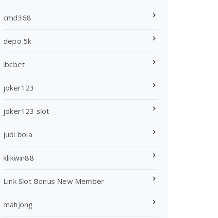
cmd368
depo 5k
ibcbet
joker123
joker123 slot
judi bola
klikwin88
Link Slot Bonus New Member
mahjong