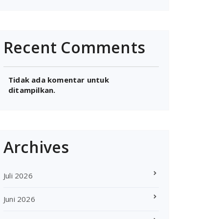
Recent Comments
Tidak ada komentar untuk
ditampilkan.
Archives
Juli 2026
Juni 2026