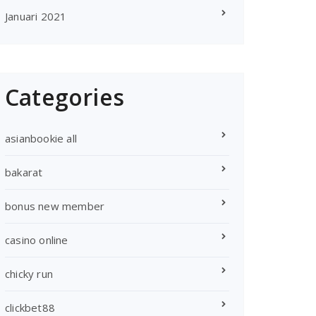
Januari 2021
Categories
asianbookie all
bakarat
bonus new member
casino online
chicky run
clickbet88