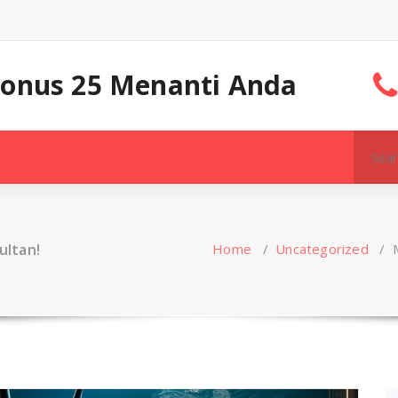
Bonus 25 Menanti Anda
Search
for:
ultan!
Home
/
Uncategorized
/