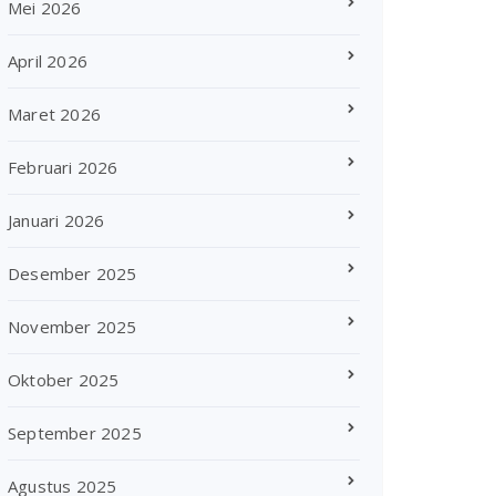
Mei 2026
April 2026
Maret 2026
Februari 2026
Januari 2026
Desember 2025
November 2025
Oktober 2025
September 2025
Agustus 2025