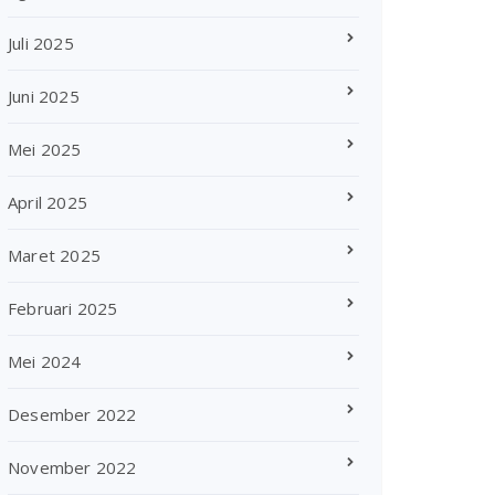
Juli 2025
Juni 2025
Mei 2025
April 2025
Maret 2025
Februari 2025
Mei 2024
Desember 2022
November 2022