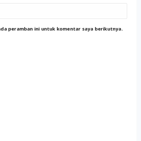
ada peramban ini untuk komentar saya berikutnya.