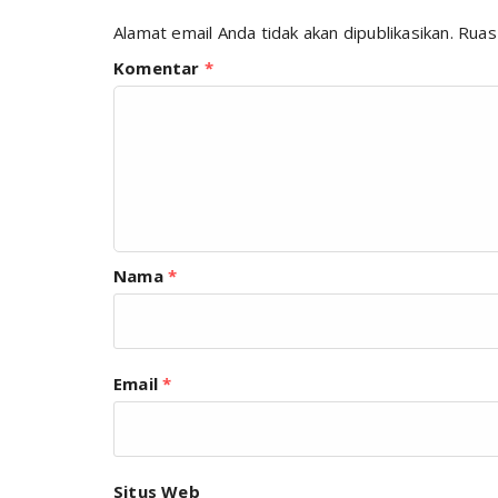
Alamat email Anda tidak akan dipublikasikan.
Ruas
Komentar
*
Nama
*
Email
*
Situs Web