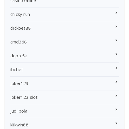
casino online
chicky run
clickbet88
cmd368
depo 5k
ibcbet
joker123
joker123 slot
judi bola
klikwin88