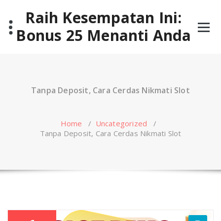
Skip
Raih Kesempatan Ini:
to
content
Bonus 25 Menanti Anda
Tanpa Deposit, Cara Cerdas Nikmati Slot
Home
/
Uncategorized
/
Tanpa Deposit, Cara Cerdas Nikmati Slot