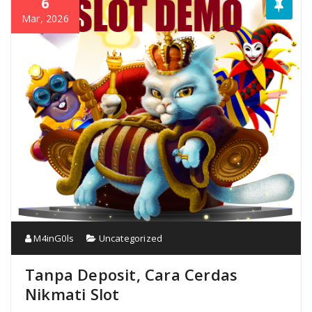
6
Mar, 2026
M4inG0ls
Uncategorized
Tanpa Deposit, Cara Cerdas
Nikmati Slot