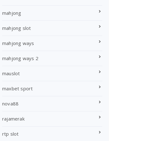
mahjong
mahjong slot
mahjong ways
mahjong ways 2
mauslot
maxbet sport
nova88
rajamerak
rtp slot