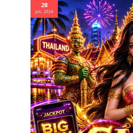
28
Jun, 2026