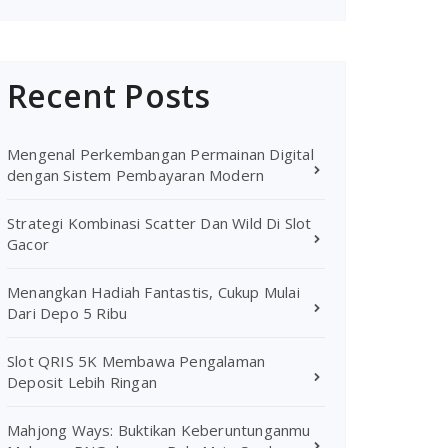
Recent Posts
Mengenal Perkembangan Permainan Digital
dengan Sistem Pembayaran Modern
Strategi Kombinasi Scatter Dan Wild Di Slot
Gacor
Menangkan Hadiah Fantastis, Cukup Mulai
Dari Depo 5 Ribu
Slot QRIS 5K Membawa Pengalaman
Deposit Lebih Ringan
Mahjong Ways: Buktikan Keberuntunganmu