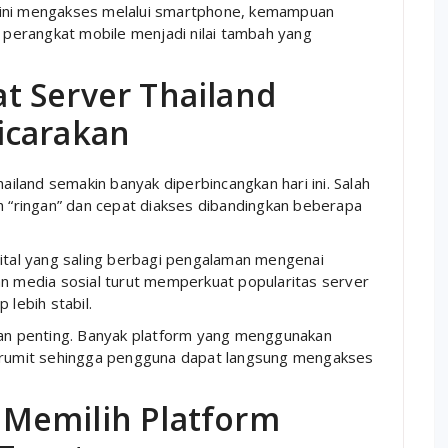
 ini mengakses melalui smartphone, kemampuan
perangkat mobile menjadi nilai tambah yang
t Server Thailand
icarakan
land semakin banyak diperbincangkan hari ini. Salah
ih “ringan” dan cepat diakses dibandingkan beberapa
gital yang saling berbagi pengalaman mengenai
an media sosial turut memperkuat popularitas server
 lebih stabil.
san penting. Banyak platform yang menggunakan
i rumit sehingga pengguna dapat langsung mengakses
Memilih Platform