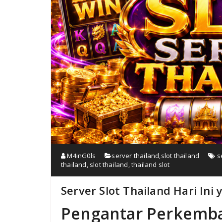
M4inG0ls
server thailand
,
slot thailand
s
thailand
,
slot thailand
,
thailand slot
Server Slot Thailand Hari In
Pengantar Perkemba