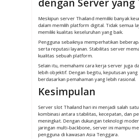
dengan Server yang
Meskipun server Thailand memiliki banyak keu
dalam memilih platform digital. Tidak semua
memiliki kualitas keseluruhan yang baik.
Pengguna sebaiknya memperhatikan beberapa h
serta reputasi layanan. Stabilitas server mem
kualitas sebuah platform.
Selain itu, memahami cara kerja server juga 
lebih objektif. Dengan begitu, keputusan yang 
berdasarkan pemahaman yang lebih rasional.
Kesimpulan
Server slot Thailand hari ini menjadi salah sa
kombinasi antara stabilitas, kecepatan, dan p
meningkat. Dengan dukungan teknologi modern 
jaringan multi-backbone, server ini mampu m
pengguna di kawasan Asia Tenggara.