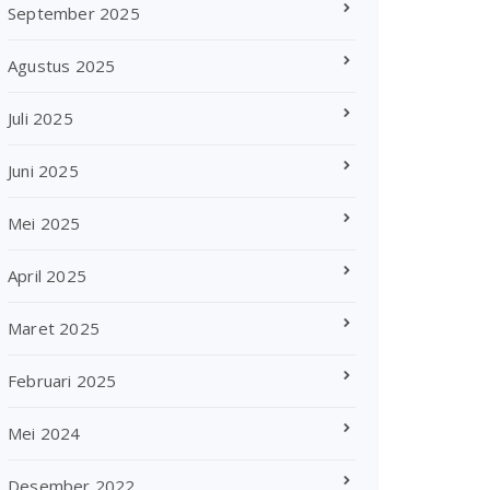
September 2025
Agustus 2025
Juli 2025
Juni 2025
Mei 2025
April 2025
Maret 2025
Februari 2025
Mei 2024
Desember 2022