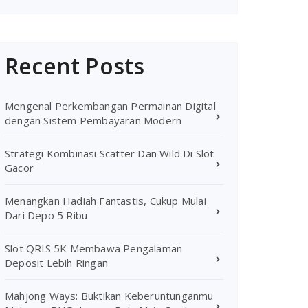
Recent Posts
Mengenal Perkembangan Permainan Digital
dengan Sistem Pembayaran Modern
Strategi Kombinasi Scatter Dan Wild Di Slot
Gacor
Menangkan Hadiah Fantastis, Cukup Mulai
Dari Depo 5 Ribu
Slot QRIS 5K Membawa Pengalaman
Deposit Lebih Ringan
Mahjong Ways: Buktikan Keberuntunganmu