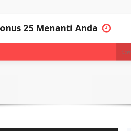
Bonus 25 Menanti Anda
Search
for: