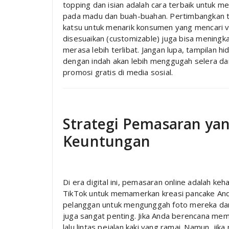
topping dan isian adalah cara terbaik untuk 
pada madu dan buah-buahan. Pertimbangkan to
katsu untuk menarik konsumen yang mencari va
disesuaikan (customizable) juga bisa menin
merasa lebih terlibat. Jangan lupa, tampilan 
dengan indah akan lebih menggugah selera dan 
promosi gratis di media sosial.
Strategi Pemasaran yan
Keuntungan
Di era digital ini, pemasaran online adalah k
TikTok untuk memamerkan kreasi pancake Anda
pelanggan untuk mengunggah foto mereka dan b
juga sangat penting. Jika Anda berencana membu
lalu lintas pejalan kaki yang ramai. Namun, j