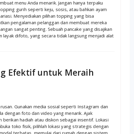
membuat menu Anda menarik. Jangan hanya terpaku
pping gurih seperti keju, sosis, atau bahkan ayam
riasi. Menyediakan pilihan topping yang bisa
gkatkan pengalaman pelanggan dan membuat mereka
hidangan sangat penting. Sebuah pancake yang disajikan
layak difoto, yang secara tidak langsung menjadi alat
g Efektif untuk Meraih
eharusan. Gunakan media sosial seperti Instagram dan
 dengan foto dan video yang menarik. Ajak
erikan hadiah atau diskon sebagai insentif. Lokasi
ka toko fisik, pilihlah lokasi yang strategis dengan
ika modal terbatas, memulai dari rumah dengan sistem