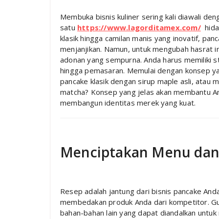
Membuka bisnis kuliner sering kali diawali de
satu
https://www.lagorditamex.com/
hidan
klasik hingga camilan manis yang inovatif, p
menjanjikan. Namun, untuk mengubah hasrat in
adonan yang sempurna. Anda harus memiliki s
hingga pemasaran. Memulai dengan konsep yan
pancake klasik dengan sirup maple asli, atau 
matcha? Konsep yang jelas akan membantu An
membangun identitas merek yang kuat.
Menciptakan Menu da
Resep adalah jantung dari bisnis pancake Anda
membedakan produk Anda dari kompetitor. Guna
bahan-bahan lain yang dapat diandalkan untuk m