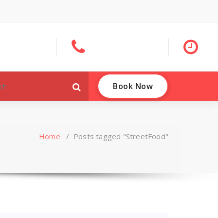
Book Now
Home
/
Posts tagged "StreetFood"