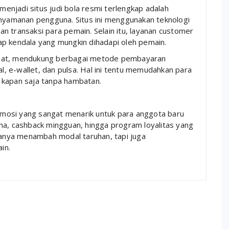
njadi situs judi bola resmi terlengkap adalah
amanan pengguna. Situs ini menggunakan teknologi
dan transaksi para pemain. Selain itu, layanan customer
ap kendala yang mungkin dihadapi oleh pemain.
epat, mendukung berbagai metode pembayaran
al, e-wallet, dan pulsa. Hal ini tentu memudahkan para
 kapan saja tanpa hambatan.
mosi yang sangat menarik untuk para anggota baru
ma, cashback mingguan, hingga program loyalitas yang
 hanya menambah modal taruhan, tapi juga
in.