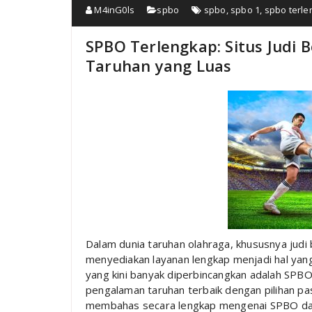
M4inG0ls
spbo
spbo
,
spbo 1
,
spbo terl
SPBO Terlengkap: Situs Judi 
Taruhan yang Luas
Dalam dunia taruhan olahraga, khususnya judi
menyediakan layanan lengkap menjadi hal yang
yang kini banyak diperbincangkan adalah SPBO
pengalaman taruhan terbaik dengan pilihan pasa
membahas secara lengkap mengenai SPBO dan 