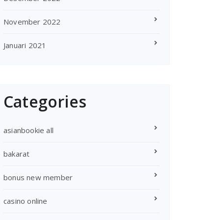
November 2022
Januari 2021
Categories
asianbookie all
bakarat
bonus new member
casino online