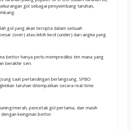
u kekurangan gol sebagai penyeimbang taruhan,
imbang.
mlah gol yang akan tercipta dalam sebuah
esar (over) atau lebih kecil (under) dari angka yang
na bettor hanya perlu memprediksi tim mana yang
n berakhir seri.
ngsung saat pertandingan berlangsung, SPBO
gkinkan taruhan ditempatkan secara real-time
 kuning/merah, pencetak gol pertama, dan masih
n dengan keinginan bettor.