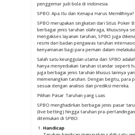
penggemar judi bola di Indonesia.
SPBO: Apa Itu dan Kenapa Harus Memilihnya?
SPBO merupakan singkatan dari Situs Poker B
berbagai jenis taruhan olahraga, khususnya 
mengakses layanan taruhan, SPBO juga dikenal 
resmi dari badan pengawas taruhan internasio
kenyamanan bagi para pemain dalam melakuka
Salah satu keunggulan utama dari SPBO adalah 
hanya menyediakan taruhan standar seperti ha
juga berbagai jenis taruhan khusus lainnya ya
memenangkan taruhan. Dengan begitu, para pe
sesuai dengan analisis dan prediksi mereka.
Pilihan Pasar Taruhan yang Luas
SPBO menghadirkan berbagai jenis pasar taru
(live betting) hingga taruhan pra-pertandinga
ditemukan di SPBO:
Handicap
Taruhan handicap merupakan salah satu jeni