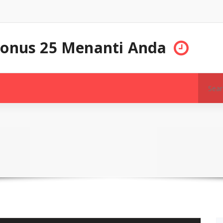
Bonus 25 Menanti Anda
Search
for: