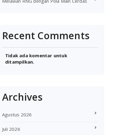
Melawan RNG dengan Pola Main Cerdas
Recent Comments
Tidak ada komentar untuk
ditampilkan.
Archives
Agustus 2026
Juli 2026