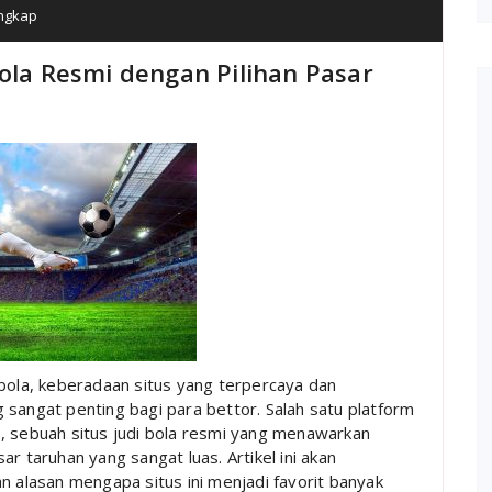
engkap
Bola Resmi dengan Pilihan Pasar
 bola, keberadaan situs yang terpercaya dan
 sangat penting bagi para bettor. Salah satu platform
, sebuah situs judi bola resmi yang menawarkan
r taruhan yang sangat luas. Artikel ini akan
alasan mengapa situs ini menjadi favorit banyak