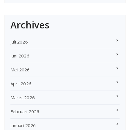
Archives
Juli 2026
Juni 2026
Mei 2026
April 2026
Maret 2026
Februari 2026
Januari 2026