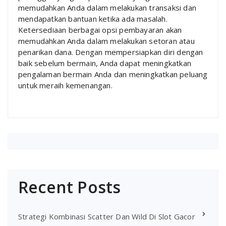
memudahkan Anda dalam melakukan transaksi dan
mendapatkan bantuan ketika ada masalah.
Ketersediaan berbagai opsi pembayaran akan
memudahkan Anda dalam melakukan setoran atau
penarikan dana. Dengan mempersiapkan diri dengan
baik sebelum bermain, Anda dapat meningkatkan
pengalaman bermain Anda dan meningkatkan peluang
untuk meraih kemenangan.
Recent Posts
Strategi Kombinasi Scatter Dan Wild Di Slot Gacor