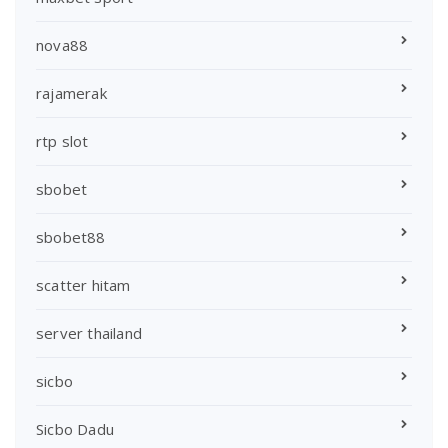
nova88
rajamerak
rtp slot
sbobet
sbobet88
scatter hitam
server thailand
sicbo
Sicbo Dadu