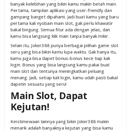
banyak kelebihan yang bikin kamu makin betah main.
Pertama, tampilan aplikasi yang user-friendly dan
gampang banget dipahami. Jadi buat kamu yang baru
pertama kali nyobain main slot, gak perlu khawatir
bakal bingung. Semua fitur ada dengan jelas, dan
kamu bisa langsung klik main tanpa banyak mikir.
Selain itu, Joker388 punya berbagai pilihan game slot
seru yang bisa bikin kamu lupa waktu. Gak hanya itu,
kamu juga bisa dapet bonus-bonus kece tiap kali
login. Bonus yang bisa langsung kamu pakai buat
main slot dan tentunya meningkatkan peluang
menang. Jadi, setiap kali login, kamu udah pasti bakal
dapetin sesuatu yang seru!
Main Slot, Dapat
Kejutan!
Keistimewaan lainnya yang bikin Joker388 makin
menarik adalah banyaknya kejutan yang bisa kamu