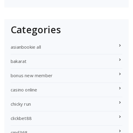
Categories
asianbookie all
bakarat
bonus new member
casino online
chicky run
clickbet88
cmd368