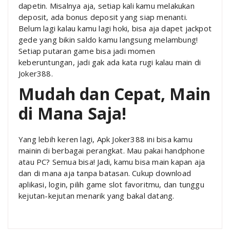
dapetin. Misalnya aja, setiap kali kamu melakukan
deposit, ada bonus deposit yang siap menanti.
Belum lagi kalau kamu lagi hoki, bisa aja dapet jackpot
gede yang bikin saldo kamu langsung melambung!
Setiap putaran game bisa jadi momen
keberuntungan, jadi gak ada kata rugi kalau main di
Joker388.
Mudah dan Cepat, Main
di Mana Saja!
Yang lebih keren lagi, Apk Joker388 ini bisa kamu
mainin di berbagai perangkat. Mau pakai handphone
atau PC? Semua bisa! Jadi, kamu bisa main kapan aja
dan di mana aja tanpa batasan. Cukup download
aplikasi, login, pilih game slot favoritmu, dan tunggu
kejutan-kejutan menarik yang bakal datang.