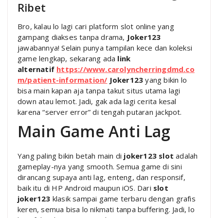
Ribet
Bro, kalau lo lagi cari platform slot online yang
gampang diakses tanpa drama,
Joker123
jawabannya! Selain punya tampilan kece dan koleksi
game lengkap, sekarang ada
link
alternatif
https://www.carolyncherringdmd.co
m/patient-information/
Joker123
yang bikin lo
bisa main kapan aja tanpa takut situs utama lagi
down atau lemot. Jadi, gak ada lagi cerita kesal
karena “server error” di tengah putaran jackpot.
Main Game Anti Lag
Yang paling bikin betah main di
joker123 slot
adalah
gameplay-nya yang smooth. Semua game di sini
dirancang supaya anti lag, enteng, dan responsif,
baik itu di HP Android maupun iOS. Dari
slot
joker123
klasik sampai game terbaru dengan grafis
keren, semua bisa lo nikmati tanpa buffering. Jadi, lo