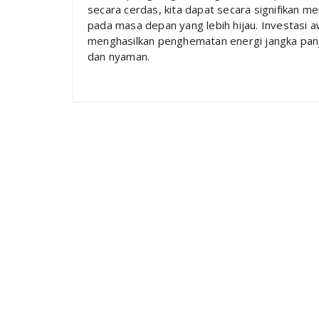
secara cerdas, kita dapat secara signifikan 
pada masa depan yang lebih hijau. Investasi 
menghasilkan penghematan energi jangka panj
dan nyaman.