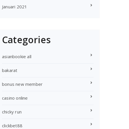
Januari 2021
Categories
asianbookie all
bakarat
bonus new member
casino online
chicky run
clickbet88