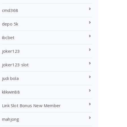
cmd368
depo 5k
ibcbet
joker123
joker123 slot
judi bola
klikwin88
Link Slot Bonus New Member
mahjong