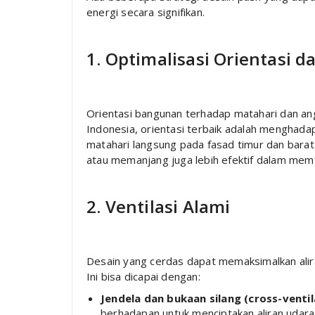
energi secara signifikan.
1. Optimalisasi Orientasi
Orientasi bangunan terhadap matahari dan angi
Indonesia, orientasi terbaik adalah menghada
matahari langsung pada fasad timur dan bara
atau memanjang juga lebih efektif dalam memfas
2. Ventilasi Alami
Desain yang cerdas dapat memaksimalkan alir
Ini bisa dicapai dengan:
Jendela dan bukaan silang (cross-ventil
berhadapan untuk menciptakan aliran udara 