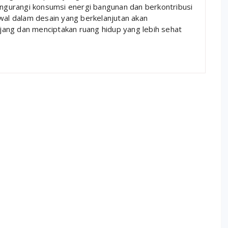
mengurangi konsumsi energi bangunan dan berkontribusi
awal dalam desain yang berkelanjutan akan
ang dan menciptakan ruang hidup yang lebih sehat