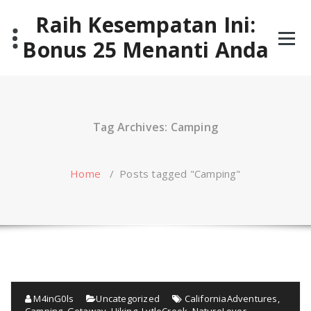
Skip
Raih Kesempatan Ini:
to
content
Bonus 25 Menanti Anda
Tag Archives: Camping
Home
/
Posts tagged "Camping"
M4inG0ls
Uncategorized
CaliforniaAdventures
,
Camping
,
Getaway
,
Hiking
,
LytleCreek
,
NatureLover
,