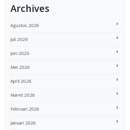
Archives
Agustus 2026
Juli 2026
Juni 2026
Mei 2026
April 2026
Maret 2026
Februari 2026
Januari 2026