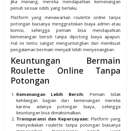
jika menang, mereka mendapatkan kemenangan
penuh sesuai odds yang berlaku.
Platform yang menawarkan roulette online tanpa
potongan biasanya menggratiskan biaya admin atau
komisi, sehingga pemain bisa mendapatkan
kemenangan bersih tanpa dipotong biaya apapun.
Hal ini tentu sangat menguntungkan dan membuat
pengalaman bermain menjadi lebih menyenangkan.
Keuntungan Bermain
Roulette Online Tanpa
Potongan
Kemenangan Lebih Bersih:
Pemain tidak
kehilangan bagian dari kemenangan mereka
karena adanya potongan biaya, sehingga
keuntungan bisa dimaksimalkan.
Transparansi dan Kepercayaan:
Platform yang
menyediakan roulette tanpa potongan biasanya
menawarkan transparansi penuh, yang