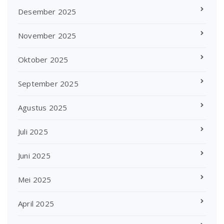
Desember 2025
November 2025
Oktober 2025
September 2025
Agustus 2025
Juli 2025
Juni 2025
Mei 2025
April 2025