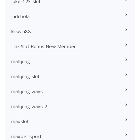
joker123 slot
judi bola
klikwin88
Link Slot Bonus New Member
mahjong
mahjong slot
mahjong ways
mahjong ways 2
mauslot
maxbet sport