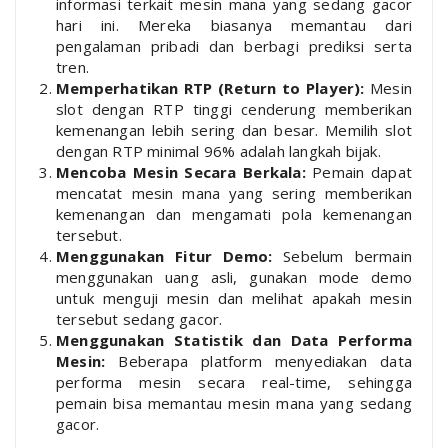
informasi terkait mesin mana yang sedang gacor
hari ini. Mereka biasanya memantau dari
pengalaman pribadi dan berbagi prediksi serta
tren.
Memperhatikan RTP (Return to Player):
Mesin
slot dengan RTP tinggi cenderung memberikan
kemenangan lebih sering dan besar. Memilih slot
dengan RTP minimal 96% adalah langkah bijak.
Mencoba Mesin Secara Berkala:
Pemain dapat
mencatat mesin mana yang sering memberikan
kemenangan dan mengamati pola kemenangan
tersebut.
Menggunakan Fitur Demo:
Sebelum bermain
menggunakan uang asli, gunakan mode demo
untuk menguji mesin dan melihat apakah mesin
tersebut sedang gacor.
Menggunakan Statistik dan Data Performa
Mesin:
Beberapa platform menyediakan data
performa mesin secara real-time, sehingga
pemain bisa memantau mesin mana yang sedang
gacor.