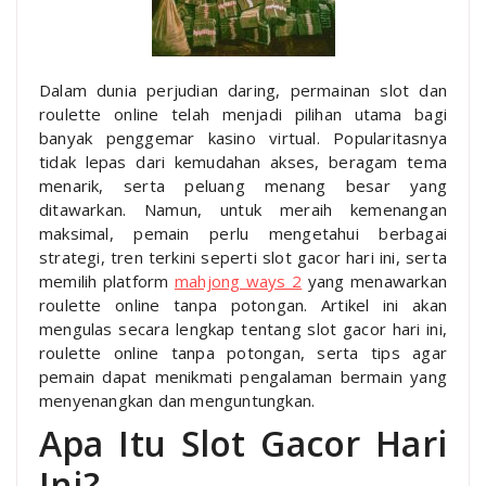
Dalam dunia perjudian daring, permainan slot dan
roulette online telah menjadi pilihan utama bagi
banyak penggemar kasino virtual. Popularitasnya
tidak lepas dari kemudahan akses, beragam tema
menarik, serta peluang menang besar yang
ditawarkan. Namun, untuk meraih kemenangan
maksimal, pemain perlu mengetahui berbagai
strategi, tren terkini seperti slot gacor hari ini, serta
memilih platform
mahjong ways 2
yang menawarkan
roulette online tanpa potongan. Artikel ini akan
mengulas secara lengkap tentang slot gacor hari ini,
roulette online tanpa potongan, serta tips agar
pemain dapat menikmati pengalaman bermain yang
menyenangkan dan menguntungkan.
Apa Itu Slot Gacor Hari
Ini?