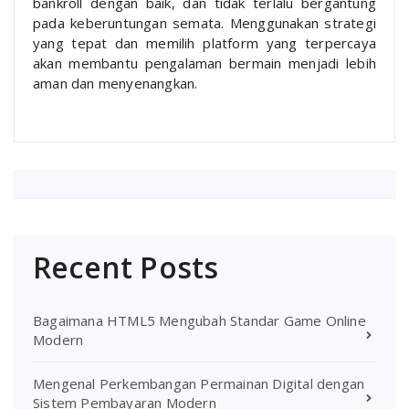
bankroll dengan baik, dan tidak terlalu bergantung
pada keberuntungan semata. Menggunakan strategi
yang tepat dan memilih platform yang terpercaya
akan membantu pengalaman bermain menjadi lebih
aman dan menyenangkan.
Recent Posts
Bagaimana HTML5 Mengubah Standar Game Online
Modern
Mengenal Perkembangan Permainan Digital dengan
Sistem Pembayaran Modern