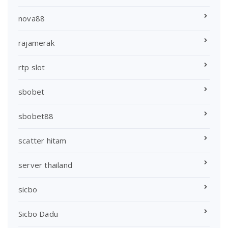
nova88
rajamerak
rtp slot
sbobet
sbobet88
scatter hitam
server thailand
sicbo
Sicbo Dadu