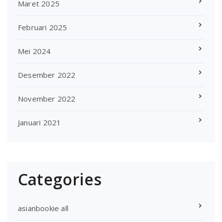
Maret 2025
Februari 2025
Mei 2024
Desember 2022
November 2022
Januari 2021
Categories
asianbookie all