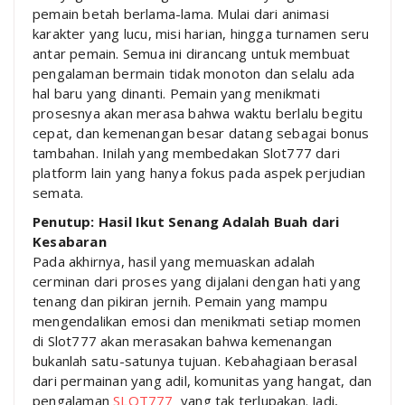
pemain betah berlama-lama. Mulai dari animasi
karakter yang lucu, misi harian, hingga turnamen seru
antar pemain. Semua ini dirancang untuk membuat
pengalaman bermain tidak monoton dan selalu ada
hal baru yang dinanti. Pemain yang menikmati
prosesnya akan merasa bahwa waktu berlalu begitu
cepat, dan kemenangan besar datang sebagai bonus
tambahan. Inilah yang membedakan Slot777 dari
platform lain yang hanya fokus pada aspek perjudian
semata.
Penutup: Hasil Ikut Senang Adalah Buah dari
Kesabaran
Pada akhirnya, hasil yang memuaskan adalah
cerminan dari proses yang dijalani dengan hati yang
tenang dan pikiran jernih. Pemain yang mampu
mengendalikan emosi dan menikmati setiap momen
di Slot777 akan merasakan bahwa kemenangan
bukanlah satu-satunya tujuan. Kebahagiaan berasal
dari permainan yang adil, komunitas yang hangat, dan
pengalaman
SLOT777
yang tak terlupakan. Jadi,