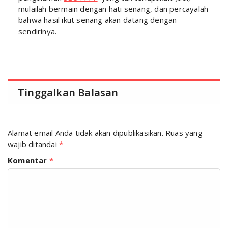
mulailah bermain dengan hati senang, dan percayalah
bahwa hasil ikut senang akan datang dengan
sendirinya.
Tinggalkan Balasan
Alamat email Anda tidak akan dipublikasikan.
Ruas yang
wajib ditandai
*
Komentar
*