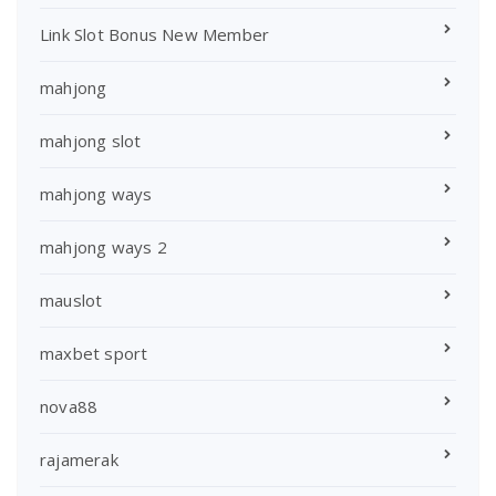
Link Slot Bonus New Member
mahjong
mahjong slot
mahjong ways
mahjong ways 2
mauslot
maxbet sport
nova88
rajamerak