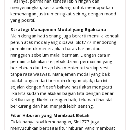
Hasilnya, permainan terasa lebih ringan dan
menyenangkan, serta peluang untuk mendapatkan
kemenangan justru meningkat seiring dengan mood
yang positif.
Strategi Manajemen Modal yang Bijaksana
Main dengan hati senang juga berarti memiliki kendali
penuh atas modal yang dibawa. Slot777 mendorong
pemain untuk menetapkan batas harian atau
mingguan sebelum mulai bermain. Dengan cara ini,
pemain tidak akan terjebak dalam permainan yang
berlebihan dan tetap bisa menikmati setiap sesi
tanpa rasa waswas. Manajemen modal yang baik
adalah bagian dari bermain dengan bijak, dan ini
sejalan dengan filosofi bahwa hasil akan mengikuti
jika kita sudah melakukan bagian kita dengan benar.
Ketika uang dikelola dengan baik, tekanan finansial
berkurang dan hati menjadi lebih senang.
Fitur Hiburan yang Membuat Betah
Tidak hanya soal kemenangan, Slot777 juga
menyuguhkan berbagai fitur hiburan yang membuat