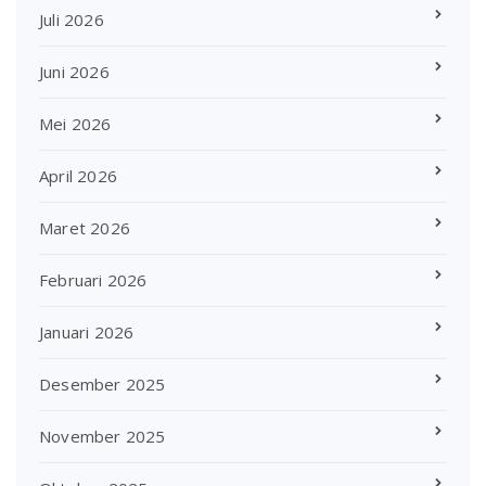
Juli 2026
Juni 2026
Mei 2026
April 2026
Maret 2026
Februari 2026
Januari 2026
Desember 2025
November 2025