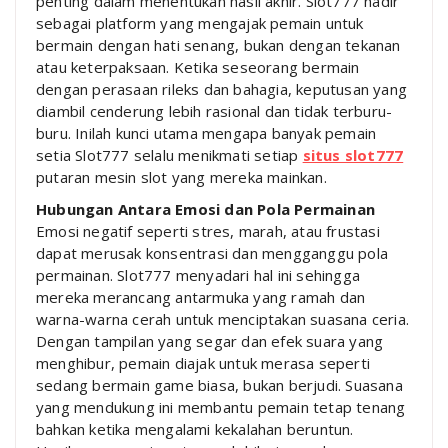
penting dalam menentukan hasil akhir. Slot777 hadir
sebagai platform yang mengajak pemain untuk
bermain dengan hati senang, bukan dengan tekanan
atau keterpaksaan. Ketika seseorang bermain
dengan perasaan rileks dan bahagia, keputusan yang
diambil cenderung lebih rasional dan tidak terburu-
buru. Inilah kunci utama mengapa banyak pemain
setia Slot777 selalu menikmati setiap
situs slot777
putaran mesin slot yang mereka mainkan.
Hubungan Antara Emosi dan Pola Permainan
Emosi negatif seperti stres, marah, atau frustasi
dapat merusak konsentrasi dan mengganggu pola
permainan. Slot777 menyadari hal ini sehingga
mereka merancang antarmuka yang ramah dan
warna-warna cerah untuk menciptakan suasana ceria.
Dengan tampilan yang segar dan efek suara yang
menghibur, pemain diajak untuk merasa seperti
sedang bermain game biasa, bukan berjudi. Suasana
yang mendukung ini membantu pemain tetap tenang
bahkan ketika mengalami kekalahan beruntun.