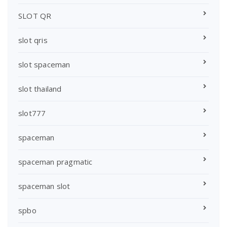
SLOT QR
slot qris
slot spaceman
slot thailand
slot777
spaceman
spaceman pragmatic
spaceman slot
spbo