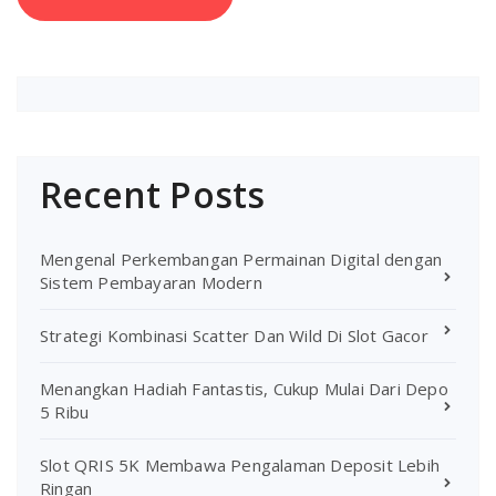
Recent Posts
Mengenal Perkembangan Permainan Digital dengan
Sistem Pembayaran Modern
Strategi Kombinasi Scatter Dan Wild Di Slot Gacor
Menangkan Hadiah Fantastis, Cukup Mulai Dari Depo
5 Ribu
Slot QRIS 5K Membawa Pengalaman Deposit Lebih
Ringan