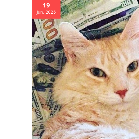
19
Jun, 2026