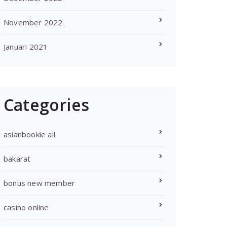
November 2022
Januari 2021
Categories
asianbookie all
bakarat
bonus new member
casino online