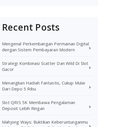
Recent Posts
Mengenal Perkembangan Permainan Digital
dengan Sistem Pembayaran Modern
Strategi Kombinasi Scatter Dan Wild Di Slot
Gacor
Menangkan Hadiah Fantastis, Cukup Mulai
Dari Depo 5 Ribu
Slot QRIS 5K Membawa Pengalaman
Deposit Lebih Ringan
Mahjong Ways: Buktikan Keberuntunganmu