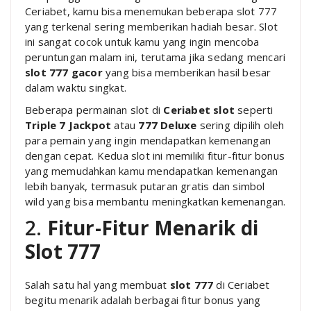
Ceriabet, kamu bisa menemukan beberapa slot 777
yang terkenal sering memberikan hadiah besar. Slot
ini sangat cocok untuk kamu yang ingin mencoba
peruntungan malam ini, terutama jika sedang mencari
slot 777 gacor
yang bisa memberikan hasil besar
dalam waktu singkat.
Beberapa permainan slot di
Ceriabet slot
seperti
Triple 7 Jackpot
atau
777 Deluxe
sering dipilih oleh
para pemain yang ingin mendapatkan kemenangan
dengan cepat. Kedua slot ini memiliki fitur-fitur bonus
yang memudahkan kamu mendapatkan kemenangan
lebih banyak, termasuk putaran gratis dan simbol
wild yang bisa membantu meningkatkan kemenangan.
2.
Fitur-Fitur Menarik di
Slot 777
Salah satu hal yang membuat
slot 777
di Ceriabet
begitu menarik adalah berbagai fitur bonus yang