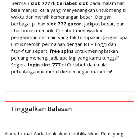
Bermain
slot 777
di
Ceriabet slot
pada malam hari
bisa menjadi cara yang menyenangkan untuk mengisi
waktu dan meraih kemenangan besar. Dengan
berbagai pilihan
slot 777 gacor
, jackpot besar, dan
fitur bonus menarik, Ceriabet menawarkan
pengalaman bermain yang tak terlupakan. Jangan lupa
untuk memilih permainan dengan RTP tinggi dan
fitur-fitur seperti
free spins
untuk meningkatkan
peluang menang. Jadi, apa lagi yang kamu tunggu?
Segera
login slot 777
di Ceriabet dan mulai
petualanganmu meraih kemenangan malam ini!
Tinggalkan Balasan
Alamat email Anda tidak akan dipublikasikan.
Ruas yang