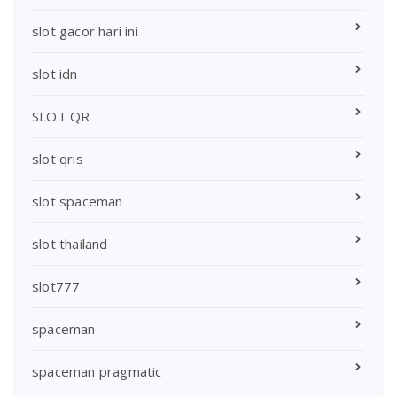
slot gacor hari ini
slot idn
SLOT QR
slot qris
slot spaceman
slot thailand
slot777
spaceman
spaceman pragmatic