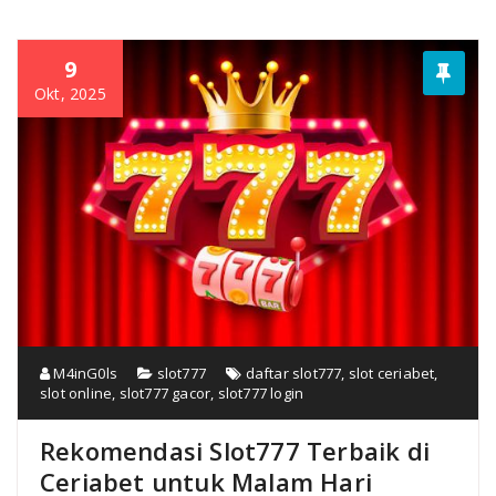
9
Okt, 2025
M4inG0ls
slot777
daftar slot777
,
slot ceriabet
,
slot online
,
slot777 gacor
,
slot777 login
Rekomendasi Slot777 Terbaik di
Ceriabet untuk Malam Hari