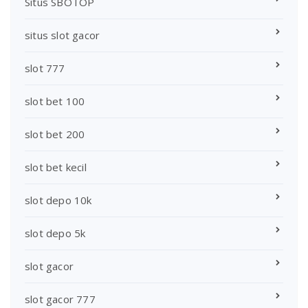
Situs SBOTOP
situs slot gacor
slot 777
slot bet 100
slot bet 200
slot bet kecil
slot depo 10k
slot depo 5k
slot gacor
slot gacor 777