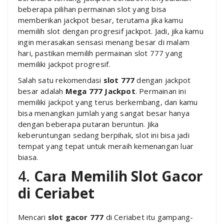
beberapa pilihan permainan slot yang bisa
memberikan jackpot besar, terutama jika kamu
memilih slot dengan progresif jackpot. Jadi, jika kamu
ingin merasakan sensasi menang besar di malam
hari, pastikan memilih permainan slot 777 yang
memiliki jackpot progresif.
Salah satu rekomendasi
slot 777
dengan jackpot
besar adalah
Mega 777 Jackpot
. Permainan ini
memiliki jackpot yang terus berkembang, dan kamu
bisa menangkan jumlah yang sangat besar hanya
dengan beberapa putaran beruntun. Jika
keberuntungan sedang berpihak, slot ini bisa jadi
tempat yang tepat untuk meraih kemenangan luar
biasa.
4.
Cara Memilih Slot Gacor
di Ceriabet
Mencari
slot gacor 777
di Ceriabet itu gampang-