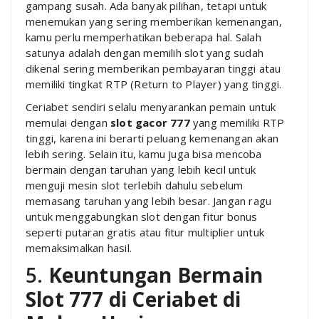
gampang susah. Ada banyak pilihan, tetapi untuk
menemukan yang sering memberikan kemenangan,
kamu perlu memperhatikan beberapa hal. Salah
satunya adalah dengan memilih slot yang sudah
dikenal sering memberikan pembayaran tinggi atau
memiliki tingkat RTP (Return to Player) yang tinggi.
Ceriabet sendiri selalu menyarankan pemain untuk
memulai dengan
slot gacor 777
yang memiliki RTP
tinggi, karena ini berarti peluang kemenangan akan
lebih sering. Selain itu, kamu juga bisa mencoba
bermain dengan taruhan yang lebih kecil untuk
menguji mesin slot terlebih dahulu sebelum
memasang taruhan yang lebih besar. Jangan ragu
untuk menggabungkan slot dengan fitur bonus
seperti putaran gratis atau fitur multiplier untuk
memaksimalkan hasil.
5.
Keuntungan Bermain
Slot 777 di Ceriabet di