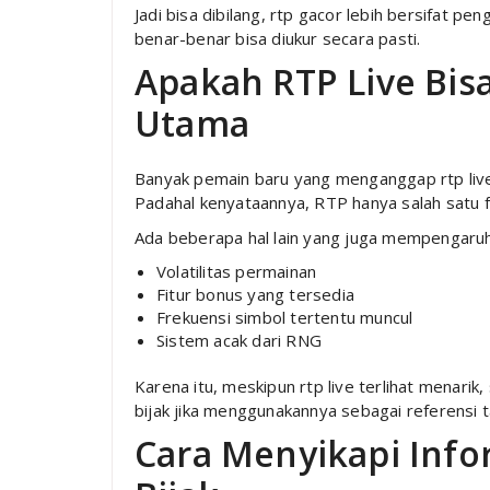
Jadi bisa dibilang, rtp gacor lebih bersifat pe
benar-benar bisa diukur secara pasti.
Apakah RTP Live Bis
Utama
Banyak pemain baru yang menganggap rtp liv
Padahal kenyataannya, RTP hanya salah satu fa
Ada beberapa hal lain yang juga mempengaruh
Volatilitas permainan
Fitur bonus yang tersedia
Frekuensi simbol tertentu muncul
Sistem acak dari RNG
Karena itu, meskipun rtp live terlihat menarik,
bijak jika menggunakannya sebagai referensi 
Cara Menyikapi Info