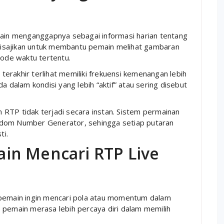
main menganggapnya sebagai informasi harian tentang
i disajikan untuk membantu pemain melihat gambaran
ode waktu tertentu.
erakhir terlihat memiliki frekuensi kemenangan lebih
a dalam kondisi yang lebih “aktif” atau sering disebut
RTP tidak terjadi secara instan. Sistem permainan
ndom Number Generator, sehingga setiap putaran
ti.
in Mencari RTP Live
 pemain ingin mencari pola atau momentum dalam
 pemain merasa lebih percaya diri dalam memilih