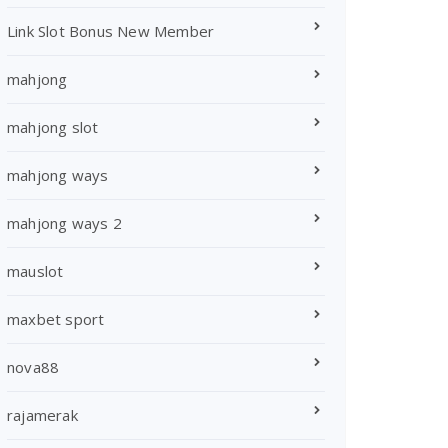
Link Slot Bonus New Member
mahjong
mahjong slot
mahjong ways
mahjong ways 2
mauslot
maxbet sport
nova88
rajamerak