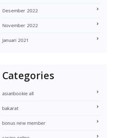
Desember 2022
November 2022
Januari 2021
Categories
asianbookie all
bakarat
bonus new member
casino online