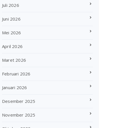
Juli 2026
Juni 2026
Mei 2026
April 2026
Maret 2026
Februari 2026
Januari 2026
Desember 2025
November 2025