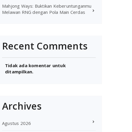
Mahjong Ways: Buktikan Keberuntunganmu
Melawan RNG dengan Pola Main Cerdas
Recent Comments
Tidak ada komentar untuk
ditampilkan.
Archives
Agustus 2026