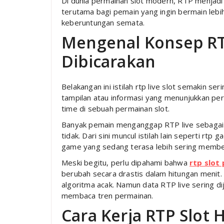
Di dunia permainan slot modern, RTP menjadi s
terutama bagi pemain yang ingin bermain lebi
keberuntungan semata.
Mengenal Konsep RTP
Dibicarakan
Belakangan ini istilah rtp live slot semakin s
tampilan atau informasi yang menunjukkan pe
time di sebuah permainan slot.
Banyak pemain menganggap RTP live sebagai 
tidak. Dari sini muncul istilah lain seperti r
game yang sedang terasa lebih sering member
Meski begitu, perlu dipahami bahwa
rtp slot
berubah secara drastis dalam hitungan menit
algoritma acak. Namun data RTP live sering d
membaca tren permainan.
Cara Kerja RTP Slot 