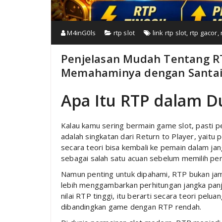
M4inG0ls
rtp slot
link rtp slot
,
rtp gacor
,
Penjelasan Mudah Tentang RT
Memahaminya dengan Santa
Apa Itu RTP dalam Du
Kalau kamu sering bermain game slot, pasti p
adalah singkatan dari Return to Player, yaitu
secara teori bisa kembali ke pemain dalam ja
sebagai salah satu acuan sebelum memilih pe
Namun penting untuk dipahami, RTP bukan jam
lebih menggambarkan perhitungan jangka panja
nilai RTP tinggi, itu berarti secara teori pel
dibandingkan game dengan RTP rendah.