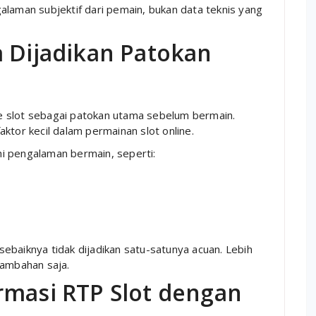
ngalaman subjektif dari pemain, bukan data teknis yang
a Dijadikan Patokan
e slot sebagai patokan utama sebelum bermain.
ktor kecil dalam permainan slot online.
i pengalaman bermain, seperti:
 sebaiknya tidak dijadikan satu-satunya acuan. Lebih
tambahan saja.
rmasi RTP Slot dengan