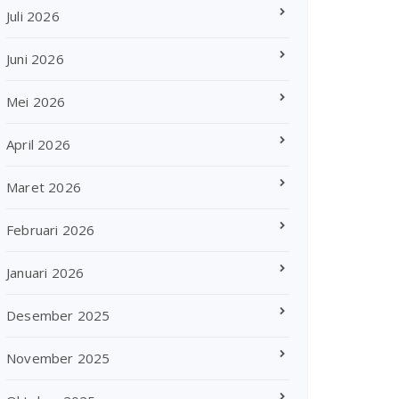
Juli 2026
Juni 2026
Mei 2026
April 2026
Maret 2026
Februari 2026
Januari 2026
Desember 2025
November 2025