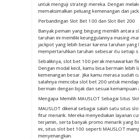
untuk menguji strategi mereka. Dengan melaku
memaksimalkan peluang kemenangan dan jackp
Perbandingan Slot Bet 100 dan Slot Bet 200
Banyak pemain yang bingung memilih antara slo
taruhan ini memiliki keunggulannya masing-ma
jackpot yang lebih besar karena taruhan yang
mempertaruhkan taruhan sebesar itu setiap s
Sebaliknya, slot bet 100 perak menawarkan fle
Dengan modal kecil, kamu bisa bermain lebi
kemenangan besar. Jika kamu merasa sudah cu
salahnya mencoba slot bet 200 untuk mendapat
bermain dengan bijak dan sesuai kemampuan a
Mengapa Memilih MAUSLOT Sebagai Situs Slo
MAUSLOT dikenal sebagai salah satu situs sl
fitur menarik. Mereka menyediakan layanan c
terjamin, serta banyak promo menarik yang b
ini, situs slot bet 100 seperti MAUSLOT m
menyenangkan.