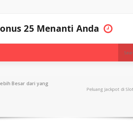
Bonus 25 Menanti Anda
Search
for:
ebih Besar dari yang
Peluang Jackpot di S