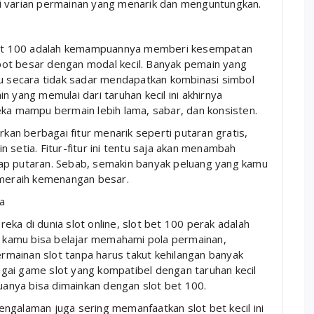
i varian permainan yang menarik dan menguntungkan.
t bet 100 adalah kemampuannya memberi kesempatan
ot besar dengan modal kecil. Banyak pemain yang
lu secara tidak sadar mendapatkan kombinasi simbol
 yang memulai dari taruhan kecil ini akhirnya
 mampu bermain lebih lama, sabar, dan konsisten.
rkan berbagai fitur menarik seperti putaran gratis,
 setia. Fitur-fitur ini tentu saja akan menambah
ap putaran. Sebab, semakin banyak peluang yang kamu
 meraih kemenangan besar.
a
ka di dunia slot online, slot bet 100 perak adalah
l, kamu bisa belajar memahami pola permainan,
mainan slot tanpa harus takut kehilangan banyak
gai game slot yang kompatibel dengan taruhan kecil
muanya bisa dimainkan dengan slot bet 100.
ngalaman juga sering memanfaatkan slot bet kecil ini