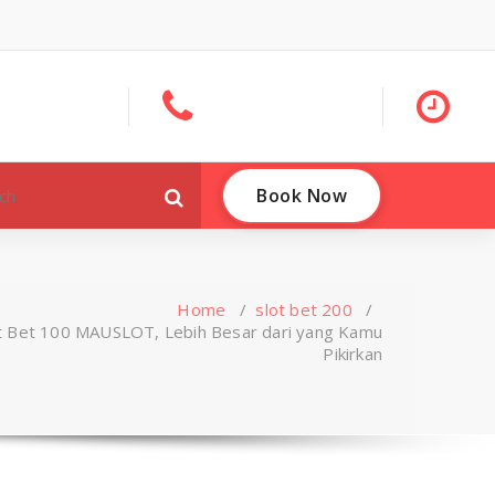
Book Now
Home
/
slot bet 200
/
lot Bet 100 MAUSLOT, Lebih Besar dari yang Kamu
Pikirkan