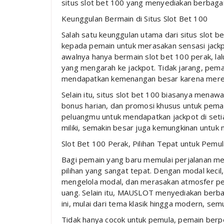
situs slot bet 100 yang menyediakan berbaga
Keunggulan Bermain di Situs Slot Bet 100
Salah satu keunggulan utama dari situs slo
kepada pemain untuk merasakan sensasi jackp
awalnya hanya bermain slot bet 100 perak, la
yang mengarah ke jackpot. Tidak jarang, pemain
mendapatkan kemenangan besar karena mereka
Selain itu, situs slot bet 100 biasanya menawa
bonus harian, dan promosi khusus untuk pemain
peluangmu untuk mendapatkan jackpot di seti
miliki, semakin besar juga kemungkinan untuk
Slot Bet 100 Perak, Pilihan Tepat untuk Pemul
Bagi pemain yang baru memulai perjalanan mere
pilihan yang sangat tepat. Dengan modal keci
mengelola modal, dan merasakan atmosfer per
uang. Selain itu, MAUSLOT menyediakan berba
ini, mulai dari tema klasik hingga modern, se
Tidak hanya cocok untuk pemula, pemain berpe