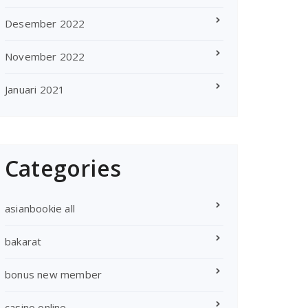
Desember 2022
November 2022
Januari 2021
Categories
asianbookie all
bakarat
bonus new member
casino online