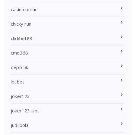
casino online
chicky run
clickbet88
cmd368
depo 5k
ibcbet
joker123
joker123 slot
judi bola