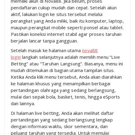
memiliki akun di Nova88. Jika belum, proses
pendaftaran cukup mudah dan cepat. Setelah akun
aktif, lakukan login ke situs tersebut melalui
perangkat yang Anda miliki, baik itu komputer, laptop,
maupun perangkat mobile seperti ponsel atau tablet.
Pastikan koneksi internet stabil agar proses taruhan
berjalan lancar tanpa gangguan.
Setelah masuk ke halaman utama
nova88
login
langkah selanjutnya adalah memilih menu “Live
Betting” atau “Taruhan Langsung”. Biasanya, menu ini
mudah ditemukan di bagian utama tampilan situs.
Ketika Anda klik menu tersebut, Anda akan diarahkan
ke halaman khusus yang menampilkan berbagai
pertandingan olahraga yang sedang berlangsung,
mulai dari sepak bola, basket, tenis, hingga eSports
dan lainnya.
Di halaman live betting, Anda akan melihat daftar
pertandingan yang sedang berlangsung lengkap
dengan informasi waktu, skor sementara, dan
peluang taruhan yang tersedia. Untuk memulai