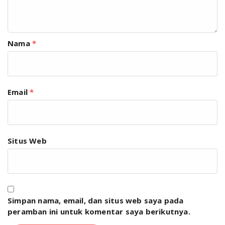
Nama
*
Email
*
Situs Web
Simpan nama, email, dan situs web saya pada
peramban ini untuk komentar saya berikutnya.