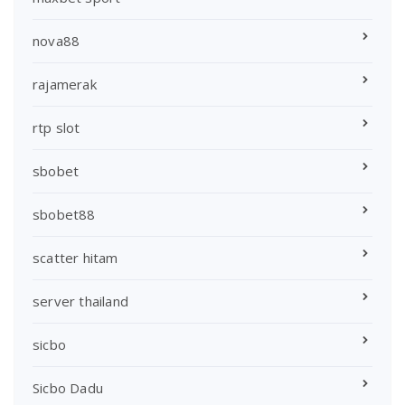
nova88
rajamerak
rtp slot
sbobet
sbobet88
scatter hitam
server thailand
sicbo
Sicbo Dadu