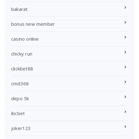
bakarat
bonus new member
casino online
chicky run
clickbet88
cmd368
depo 5k
ibcbet
joker123