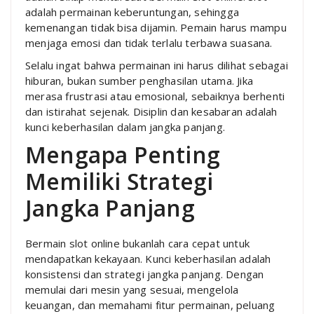
adalah permainan keberuntungan, sehingga
kemenangan tidak bisa dijamin. Pemain harus mampu
menjaga emosi dan tidak terlalu terbawa suasana.
Selalu ingat bahwa permainan ini harus dilihat sebagai
hiburan, bukan sumber penghasilan utama. Jika
merasa frustrasi atau emosional, sebaiknya berhenti
dan istirahat sejenak. Disiplin dan kesabaran adalah
kunci keberhasilan dalam jangka panjang.
Mengapa Penting
Memiliki Strategi
Jangka Panjang
Bermain slot online bukanlah cara cepat untuk
mendapatkan kekayaan. Kunci keberhasilan adalah
konsistensi dan strategi jangka panjang. Dengan
memulai dari mesin yang sesuai, mengelola
keuangan, dan memahami fitur permainan, peluang