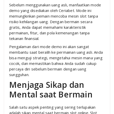
Sebelum menggunakan uang asli, manfaatkan mode
demo yang disediakan oleh Ceriabet. Mode ini
memungkinkan pemain mencoba mesin slot tanpa
risiko kehilangan uang. Dengan bermain secara
gratis, Anda dapat memahami karakteristik
permainan, fitur, dan pola kemenangan tanpa
tekanan finansial.
Pengalaman dari mode demo ini akan sangat
membantu saat beralih ke permainan uang asli. Anda
bisa menguji strategi, mengetahui mesin mana yang
cocok, dan memastikan bahwa Anda sudah cukup
percaya diri sebelum bermain dengan uang
sungguhan.
Menjaga Sikap dan
Mental saat Bermain
Salah satu aspek penting yang sering terlupakan
adalah sikap mental saat bermain slot online. Slot