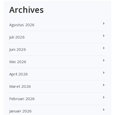
Archives
Agustus 2026
Juli 2026
Juni 2026
Mei 2026
April 2026
Maret 2026
Februari 2026
Januari 2026