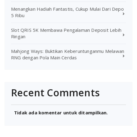
Menangkan Hadiah Fantastis, Cukup Mulai Dari Depo
5 Ribu
Slot QRIS 5K Membawa Pengalaman Deposit Lebih
Ringan
Mahjong Ways: Buktikan Keberuntunganmu Melawan
RNG dengan Pola Main Cerdas
Recent Comments
Tidak ada komentar untuk ditampilkan.