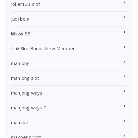
joker123 slot
judi bola
klikwin88
Link Slot Bonus New Member
mahjong
mahjong slot
mahjong ways
mahjong ways 2
mauslot
maxbet sport