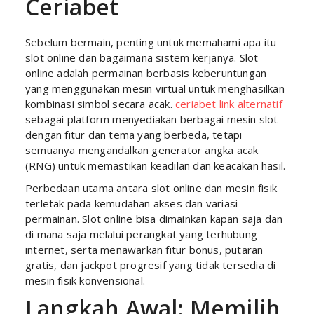
Ceriabet
Sebelum bermain, penting untuk memahami apa itu
slot online dan bagaimana sistem kerjanya. Slot
online adalah permainan berbasis keberuntungan
yang menggunakan mesin virtual untuk menghasilkan
kombinasi simbol secara acak.
ceriabet link alternatif
sebagai platform menyediakan berbagai mesin slot
dengan fitur dan tema yang berbeda, tetapi
semuanya mengandalkan generator angka acak
(RNG) untuk memastikan keadilan dan keacakan hasil.
Perbedaan utama antara slot online dan mesin fisik
terletak pada kemudahan akses dan variasi
permainan. Slot online bisa dimainkan kapan saja dan
di mana saja melalui perangkat yang terhubung
internet, serta menawarkan fitur bonus, putaran
gratis, dan jackpot progresif yang tidak tersedia di
mesin fisik konvensional.
Langkah Awal: Memilih