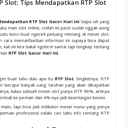
Slot: Tips Mendapatkan RTP Slot
endapatkan RTP Slot Gacor Hari Ini
-Siapa sih yang
a main slot online, istilah ini pasti sudah nggak asing
 satu kunci buat ngecek peluang menang di mesin slot.
 cara memanfaatkan informasi ini supaya bisa dapat
kali ini kita bakal ngobrol santai tapi lengkap tentang
muin
RTP Slot Gacor Hari Ini
.
get buat tahu dulu apa itu
RTP Slot
. Singkatnya, RTP
an berapa banyak uang taruhan yang akan dibayarkan
lnya, kalau sebuah mesin slot punya RTP 96%, artinya
kembali ke pemain dan 4%-nya jadi keuntungan kasino.
ain, tapi bisa jadi indikator mesin mana yang punya
pemain profesional selalu cari tahu info tentang RTP