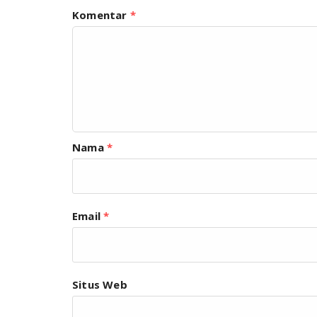
Komentar
*
Nama
*
Email
*
Situs Web