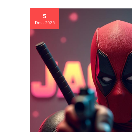
5
Des, 2025