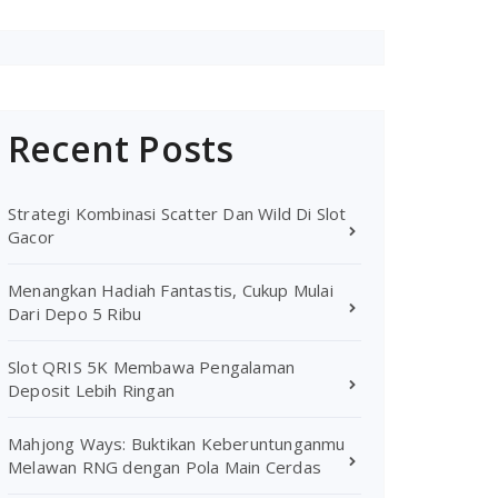
Recent Posts
Strategi Kombinasi Scatter Dan Wild Di Slot
Gacor
Menangkan Hadiah Fantastis, Cukup Mulai
Dari Depo 5 Ribu
Slot QRIS 5K Membawa Pengalaman
Deposit Lebih Ringan
Mahjong Ways: Buktikan Keberuntunganmu
Melawan RNG dengan Pola Main Cerdas