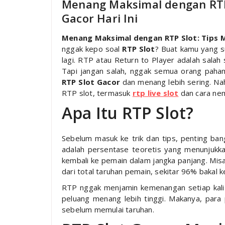
Menang Maksimal dengan RTP 
Gacor Hari Ini
Menang Maksimal dengan RTP Slot: Tips M
nggak kepo soal
RTP Slot
? Buat kamu yang suk
lagi. RTP atau Return to Player adalah salah
Tapi jangan salah, nggak semua orang paham
RTP Slot Gacor
dan menang lebih sering. Nah, 
RTP slot, termasuk
rtp live slot
dan cara ne
Apa Itu RTP Slot?
Sebelum masuk ke trik dan tips, penting ban
adalah persentase teoretis yang menunjukk
kembali ke pemain dalam jangka panjang. Misa
dari total taruhan pemain, sekitar 96% bakal 
RTP nggak menjamin kemenangan setiap kali m
peluang menang lebih tinggi. Makanya, para 
sebelum memulai taruhan.