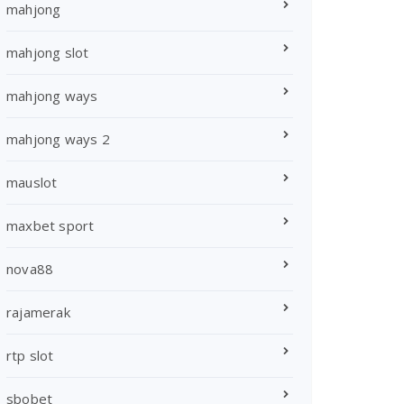
mahjong
mahjong slot
mahjong ways
mahjong ways 2
mauslot
maxbet sport
nova88
rajamerak
rtp slot
sbobet