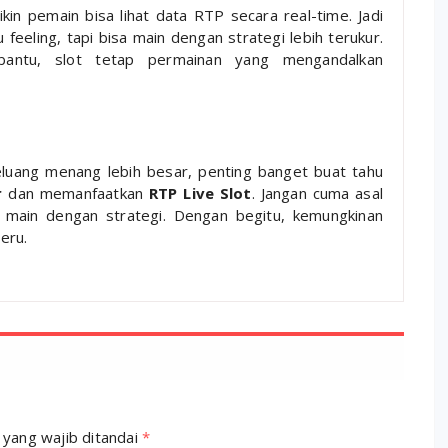
kin pemain bisa lihat data RTP secara real-time. Jadi
eling, tapi bisa main dengan strategi lebih terukur.
antu, slot tetap permainan yang mengandalkan
eluang menang lebih besar, penting banget buat tahu
r
dan memanfaatkan
RTP Live Slot
. Jangan cuma asal
an main dengan strategi. Dengan begitu, kemungkinan
eru.
 yang wajib ditandai
*