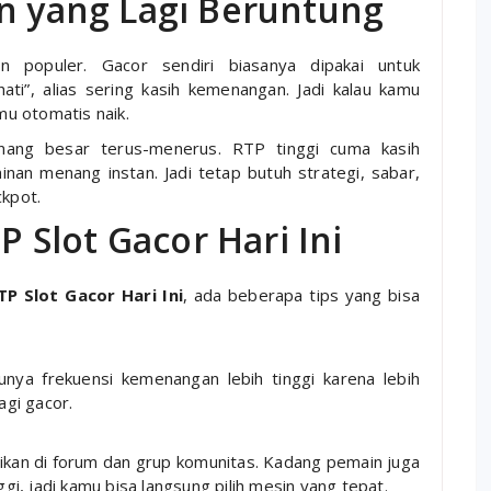
in yang Lagi Beruntung
 populer. Gacor sendiri biasanya dipakai untuk
ti”, alias sering kasih kemenangan. Jadi kalau kamu
u otomatis naik.
enang besar terus-menerus. RTP tinggi cuma kasih
nan menang instan. Jadi tetap butuh strategi, sabar,
ckpot.
Slot Gacor Hari Ini
TP Slot Gacor Hari Ini
, ada beberapa tips yang bisa
nya frekuensi kemenangan lebih tinggi karena lebih
lagi gacor.
gikan di forum dan grup komunitas. Kadang pemain juga
ggi, jadi kamu bisa langsung pilih mesin yang tepat.