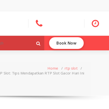
Book Now
Home
/
rtp slot
/
Slot: Tips Mendapatkan RTP Slot Gacor Hari Ini