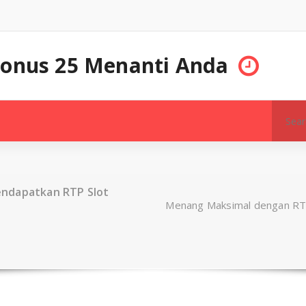
Bonus 25 Menanti Anda
Search
for:
endapatkan RTP Slot
Menang Maksimal dengan RTP 