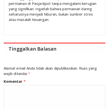
permainan di Pasjackpot tanpa mengalami kerugian
yang signifikan. Ingatlah bahwa permainan daring
seharusnya menjadi hiburan, bukan sumber stres
atau masalah keuangan.
Tinggalkan Balasan
Alamat email Anda tidak akan dipublikasikan.
Ruas yang
wajib ditandai
*
Komentar
*