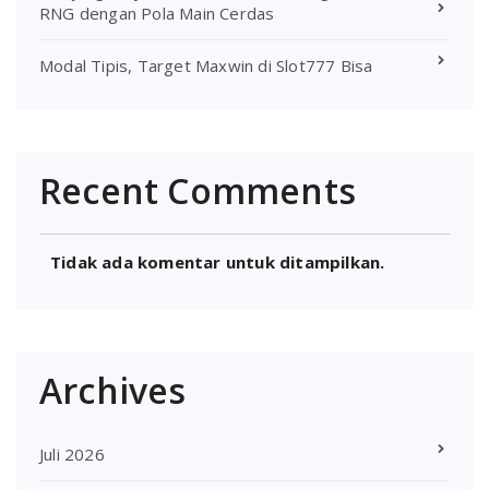
RNG dengan Pola Main Cerdas
Modal Tipis, Target Maxwin di Slot777 Bisa
Recent Comments
Tidak ada komentar untuk ditampilkan.
Archives
Juli 2026