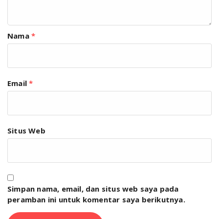
Nama
*
Email
*
Situs Web
Simpan nama, email, dan situs web saya pada
peramban ini untuk komentar saya berikutnya.