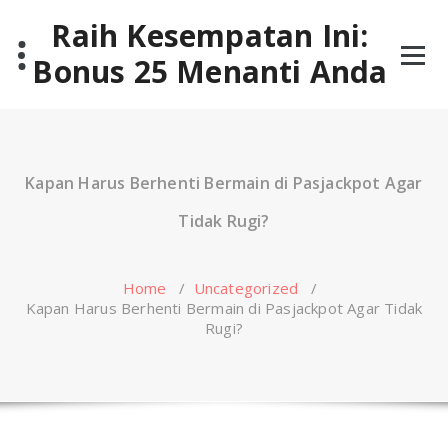
Skip
Raih Kesempatan Ini:
to
content
Bonus 25 Menanti Anda
Kapan Harus Berhenti Bermain di Pasjackpot Agar
Tidak Rugi?
Home
/
Uncategorized
/
Kapan Harus Berhenti Bermain di Pasjackpot Agar Tidak
Rugi?