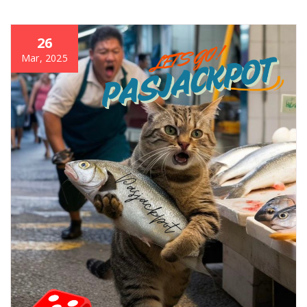
26
Mar, 2025