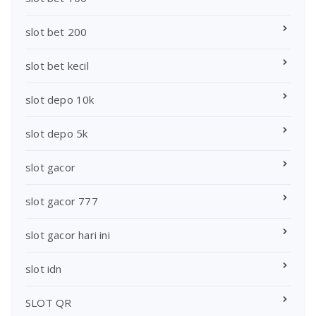
slot bet 200
slot bet kecil
slot depo 10k
slot depo 5k
slot gacor
slot gacor 777
slot gacor hari ini
slot idn
SLOT QR